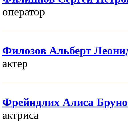
оператор
Филозов Альберт Леони
актер
Фрейндлих Алиса Бруно
актриса