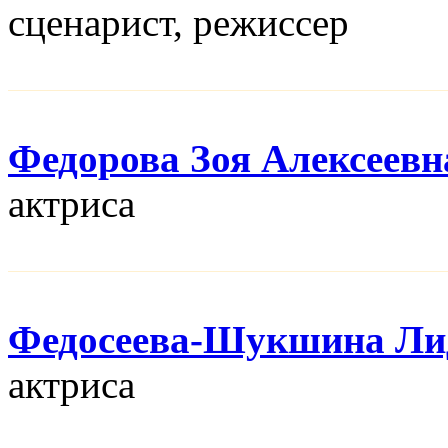
сценарист, режисcер
Федорова Зоя Алексеевн
актриса
Федосеева-Шукшина Ли
актриса