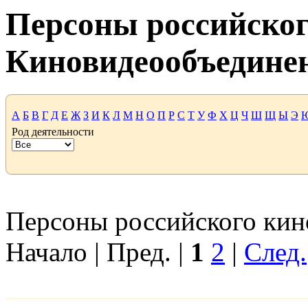
Персоны российског
Киновидеообъедине
А
Б
В
Г
Д
Е
Ж
З
И
К
Л
М
Н
О
П
Р
С
Т
У
Ф
Х
Ц
Ч
Ш
Щ
Ы
Э
Род деятельности
Персоны российского кино
Начало | Пред. |
1
2
|
След.