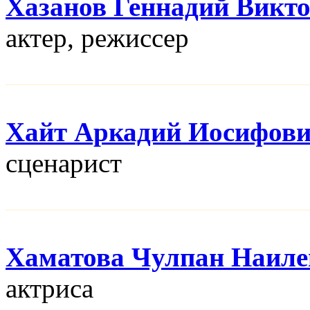
Хазанов Геннадий Викт
актер, режисcер
Хайт Аркадий Иосифов
сценарист
Хаматова Чулпан Наиле
актриса