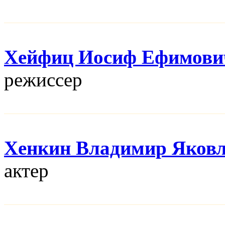
Хейфиц Иосиф Ефимови
режисcер
Хенкин Владимир Яков
актер