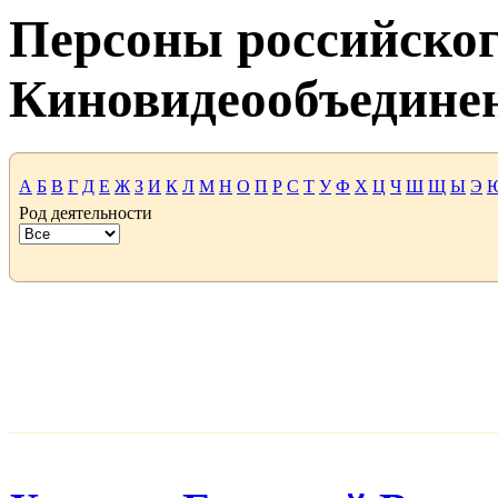
Персоны российског
Киновидеообъедине
А
Б
В
Г
Д
Е
Ж
З
И
К
Л
М
Н
О
П
Р
С
Т
У
Ф
Х
Ц
Ч
Ш
Щ
Ы
Э
Род деятельности