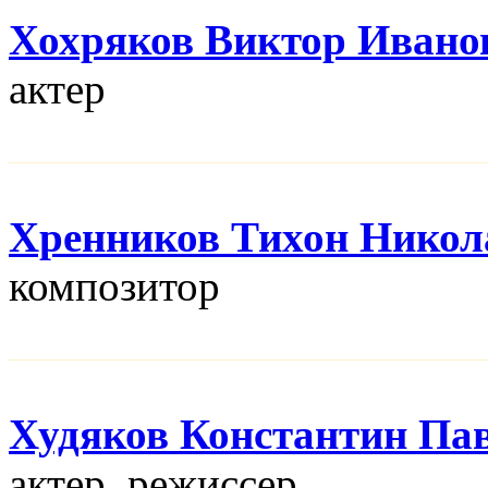
Хохряков Виктор Ивано
актер
Хренников Тихон Никол
композитор
Худяков Константин Па
актер, режисcер