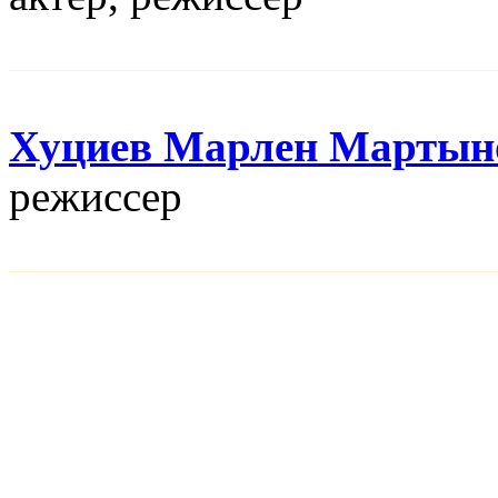
Хуциев Марлен Мартын
режисcер