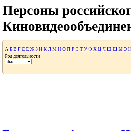
Персоны российског
Киновидеообъедине
А
Б
В
Г
Д
Е
Ж
З
И
К
Л
М
Н
О
П
Р
С
Т
У
Ф
Х
Ц
Ч
Ш
Щ
Ы
Э
Род деятельности