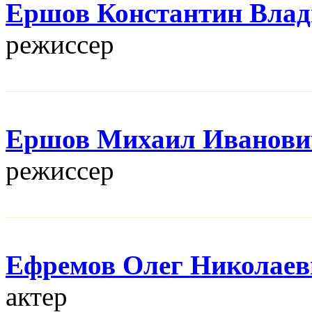
Ершов Константин Вла
режисcер
Ершов Михаил Иванови
режисcер
Ефремов Олег Николаев
актер