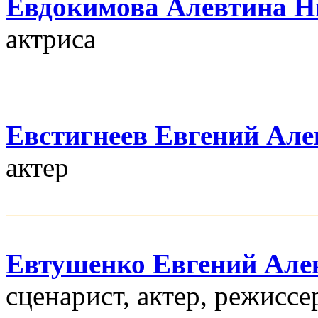
Евдокимова Алевтина Н
актриса
Евстигнеев Евгений Але
актер
Евтушенко Евгений Але
сценарист, актер, режисcе