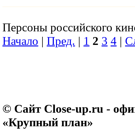
Персоны российского кино
Начало
|
Пред.
|
1
2
3
4
|
С
© Сайт Close-up.ru - о
«Крупный план»