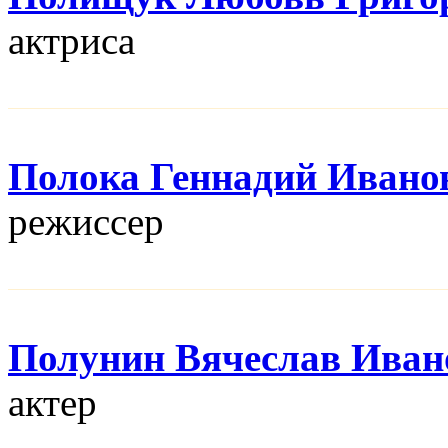
актриса
Полока Геннадий Ивано
режисcер
Полунин Вячеслав Иван
актер