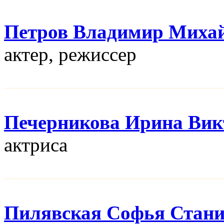
Петров Владимир Миха
актер, режисcер
Печерникова Ирина Вик
актриса
Пилявская Софья Стани