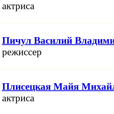
актриса
Пичул Василий Владим
режисcер
Плисецкая Майя Михай
актриса