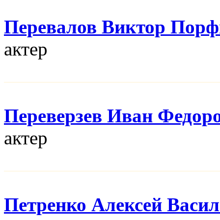
Перевалов Виктор Порф
актер
Переверзев Иван Федор
актер
Петренко Алексей Васи