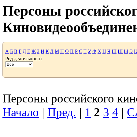
Персоны российског
Киновидеообъедине
А
Б
В
Г
Д
Е
Ж
З
И
К
Л
М
Н
О
П
Р
С
Т
У
Ф
Х
Ц
Ч
Ш
Щ
Ы
Э
Род деятельности
Персоны российского кино
Начало
|
Пред.
|
1
2
3
4
|
С