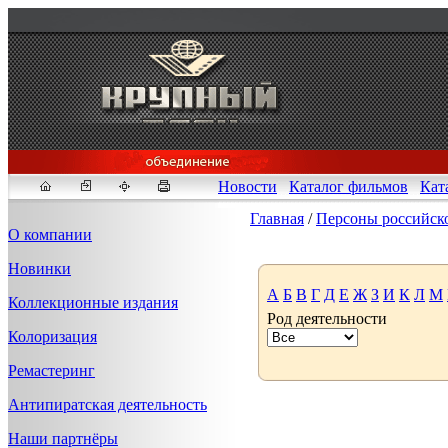
Новости
Каталог фильмов
Кат
Главная
/
Персоны российск
О компании
Новинки
Fakeidlist - социаль
А
Б
В
Г
Д
Е
Ж
З
И
К
Л
М
Коллекционные издания
Род деятельности
Здесь, в
https://www.reddit
Колоризация
стандартам. Если мы обнар
законных отчетов о задерж
Ремастеринг
продавца ID, пока все зак
Антипиратская деятельность
Наши партнёры