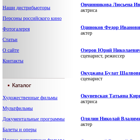
Овчинникова Люсьена И
Наши дистрибьюторы
актриса
Персоны российского кино
Одиноков Федор Иванов
Фотогалерея
актер
Статьи
О сайте
Озеров Юрий Николаеви
сценарист, режисcер
Контакты
Окуджава Булат Шалвов
сценарист
Окуневская Татьяна Кир
Художественные фильмы
актриса
Мультфильмы
Олялин Николай Владим
Документальные программы
актер
Балеты и оперы