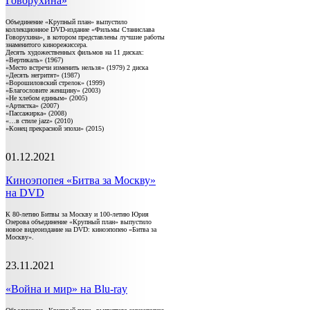
Говорухина»
Объединение «Крупный план» выпустило
коллекционное DVD-издание «Фильмы Станислава
Говорухина», в котором представлены лучшие работы
знаменитого кинорежиссера.
Десять художественных фильмов на 11 дисках:
«Вертикаль» (1967)
«Место встречи изменить нельзя» (1979) 2 диска
«Десять негритят» (1987)
«Ворошиловский стрелок» (1999)
«Благословите женщину» (2003)
«Не хлебом единым» (2005)
«Артистка» (2007)
«Пассажирка» (2008)
«…в стиле jazz» (2010)
«Конец прекрасной эпохи» (2015)
01.12.2021
Киноэпопея «Битва за Москву»
на DVD
К 80-летию Битвы за Москву и 100-летию Юрия
Озерова объединение «Крупный план» выпустило
новое видеоиздание на DVD: киноэпопею «Битва за
Москву».
23.11.2021
«Война и мир» на Blu-ray