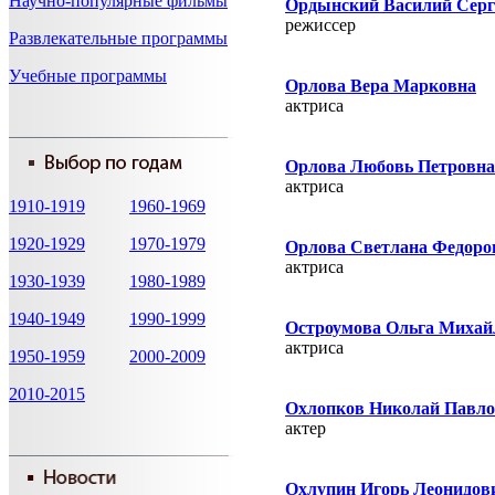
Научно-популярные фильмы
Ордынский Василий Серг
режисcер
Развлекательные программы
Учебные программы
Орлова Вера Марковна
актриса
Орлова Любовь Петровна
актриса
1910-1919
1960-1969
1920-1929
1970-1979
Орлова Светлана Федоро
актриса
1930-1939
1980-1989
1940-1949
1990-1999
Остроумова Ольга Михай
актриса
1950-1959
2000-2009
2010-2015
Охлопков Николай Павл
актер
Охлупин Игорь Леонидов