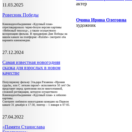
актер
11.03.2025
Ровесник Победы
Очина Ирина Олеговна
Киновидеообъединение «Крупный план»
художник
отреставрировало черно-белую версию картины
«Небесный тихоход», а также осуществило
колоризацию фильма. В преддверии Дня Победы на
нашем канале на платформе «Rutube» смотрите оба
варианта кинокомедии.
27.12.2024
Самая известная новогодняя
сказка для взрослых в новом
качестве
Популярному фильму Эльдара Рязанова «Ирония
судьбы, или С легким паром!» исполняется 50 лет! Он
предстанет перед зрителями после многоэтапной,
сложной реставрации, которую осуществило
Киновидеообъединение «Крупный план» к юбилею
картины.
Смотрите любимую новогоднюю комедию на Первом
канале 31 декабря в 17:30, повтор – 1 января в 07:05.
27.04.2022
«Памяти Станислава