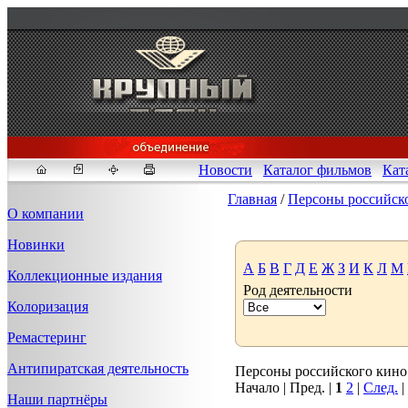
Новости
Каталог фильмов
Кат
Главная
/
Персоны российск
О компании
Новинки
Fakeidlist - социаль
А
Б
В
Г
Д
Е
Ж
З
И
К
Л
М
Коллекционные издания
Род деятельности
Здесь, в
https://www.reddit
Колоризация
стандартам. Если мы обнар
законных отчетов о задерж
Ремастеринг
продавца ID, пока все зак
Антипиратская деятельность
Персоны российского кино 1
Начало | Пред. |
1
2
|
След.
|
Наши партнёры