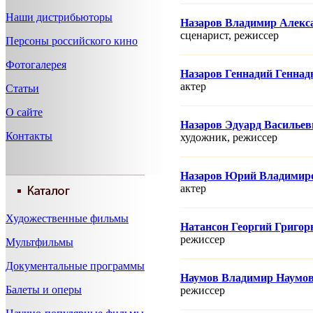
Наши дистрибьюторы
Назаров Владимир Алекс
сценарист, режисcер
Персоны российского кино
Фотогалерея
Назаров Геннадий Геннад
актер
Статьи
О сайте
Назаров Эдуард Васильев
Контакты
художник, режисcер
Назаров Юрий Владимир
актер
Художественные фильмы
Натансон Георгий Григор
режисcер
Мультфильмы
Документальные программы
Наумов Владимир Наумо
Балеты и оперы
режисcер