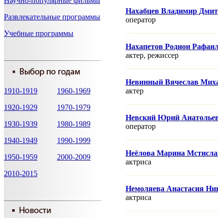
Научно-популярные фильмы
Нахабцев Владимир Дми
Развлекательные программы
оператор
Учебные программы
Нахапетов Родион Рафаи
актер, режисcер
Невинный Вячеслав Мих
1910-1919
1960-1969
актер
1920-1929
1970-1979
Невский Юрий Анатолье
1930-1939
1980-1989
оператор
1940-1949
1990-1999
Неёлова Марина Мстисла
1950-1959
2000-2009
актриса
2010-2015
Немоляева Анастасия Ни
актриса