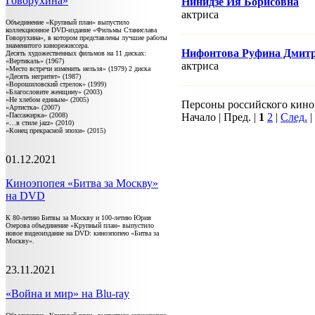
Говорухина»
Нинидзе Ия Борисовна
актриса
Объединение «Крупный план» выпустило
коллекционное DVD-издание «Фильмы Станислава
Говорухина», в котором представлены лучшие работы
знаменитого кинорежиссера.
Нифонтова Руфина Дмит
Десять художественных фильмов на 11 дисках:
«Вертикаль» (1967)
актриса
«Место встречи изменить нельзя» (1979) 2 диска
«Десять негритят» (1987)
«Ворошиловский стрелок» (1999)
«Благословите женщину» (2003)
«Не хлебом единым» (2005)
Персоны российского кино 1
«Артистка» (2007)
«Пассажирка» (2008)
Начало | Пред. |
1
2
|
След.
|
«…в стиле jazz» (2010)
«Конец прекрасной эпохи» (2015)
01.12.2021
Киноэпопея «Битва за Москву»
на DVD
К 80-летию Битвы за Москву и 100-летию Юрия
Озерова объединение «Крупный план» выпустило
новое видеоиздание на DVD: киноэпопею «Битва за
Москву».
23.11.2021
«Война и мир» на Blu-ray