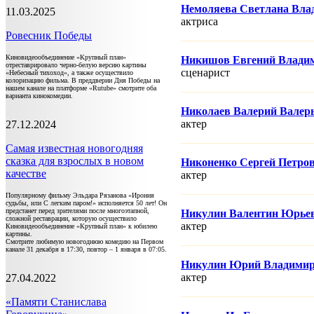
Немоляева Светлана Вла
11.03.2025
актриса
Ровесник Победы
Киновидеообъединение «Крупный план»
Никишов Евгений Влади
отреставрировало черно-белую версию картины
сценарист
«Небесный тихоход», а также осуществило
колоризацию фильма. В преддверии Дня Победы на
нашем канале на платформе «Rutube» смотрите оба
варианта кинокомедии.
Николаев Валерий Валер
актер
27.12.2024
Самая известная новогодняя
сказка для взрослых в новом
Никоненко Сергей Петро
качестве
актер
Популярному фильму Эльдара Рязанова «Ирония
судьбы, или С легким паром!» исполняется 50 лет! Он
предстанет перед зрителями после многоэтапной,
Никулин Валентин Юрье
сложной реставрации, которую осуществило
актер
Киновидеообъединение «Крупный план» к юбилею
картины.
Смотрите любимую новогоднюю комедию на Первом
канале 31 декабря в 17:30, повтор – 1 января в 07:05.
Никулин Юрий Владими
актер
27.04.2022
«Памяти Станислава