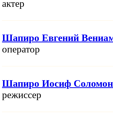
актер
Шапиро Евгений Вениа
оператор
Шапиро Иосиф Соломон
режисcер