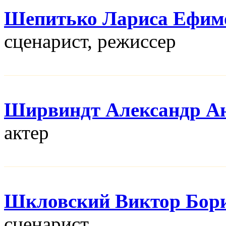
Шепитько Лариса Ефим
сценарист, режисcер
Ширвиндт Александр А
актер
Шкловский Виктор Бор
сценарист