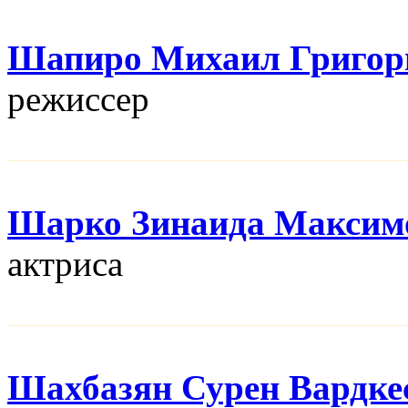
Шапиро Михаил Григор
режисcер
Шарко Зинаида Максим
актриса
Шахбазян Сурен Вардке