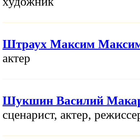
художник
Штраух Максим Макси
актер
Шукшин Василий Мака
сценарист, актер, режисcе