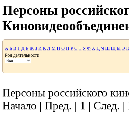
Персоны российског
Киновидеообъедине
А
Б
В
Г
Д
Е
Ж
З
И
К
Л
М
Н
О
П
Р
С
Т
У
Ф
Х
Ц
Ч
Ш
Щ
Ы
Э
Род деятельности
Персоны российского кино
Начало | Пред. |
1
| След. |