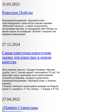
11.03.2025
Ровесник Победы
Киновидеообъединение «Крупный план»
отреставрировало черно-белую версию картины
«Небесный тихоход», а также осуществило
колоризацию фильма. В преддверии Дня Победы на
нашем канале на платформе «Rutube» смотрите оба
варианта кинокомедии.
27.12.2024
Самая известная новогодняя
сказка для взрослых в новом
качестве
Популярному фильму Эльдара Рязанова «Ирония
судьбы, или С легким паром!» исполняется 50 лет! Он
предстанет перед зрителями после многоэтапной,
сложной реставрации, которую осуществило
Киновидеообъединение «Крупный план» к юбилею
картины.
Смотрите любимую новогоднюю комедию на Первом
канале 31 декабря в 17:30, повтор – 1 января в 07:05.
27.04.2022
«Памяти Станислава