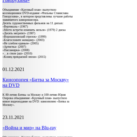
Говорухина»
Объединение «Крупный план» выпустило
коллекционное DVD-издание «Фильмы Станислава
Говорухина», в котором представлены лучшие работы
знаменитого кинорежиссера.
Десять художественных фильмов на 11 дисках:
«Вертикаль» (1967)
«Место встречи изменить нельзя» (1979) 2 диска
«Десять негритят» (1987)
«Ворошиловский стрелок» (1999)
«Благословите женщину» (2003)
«Не хлебом единым» (2005)
«Артистка» (2007)
«Пассажирка» (2008)
«…в стиле jazz» (2010)
«Конец прекрасной эпохи» (2015)
01.12.2021
Киноэпопея «Битва за Москву»
на DVD
К 80-летию Битвы за Москву и 100-летию Юрия
Озерова объединение «Крупный план» выпустило
новое видеоиздание на DVD: киноэпопею «Битва за
Москву».
23.11.2021
«Война и мир» на Blu-ray