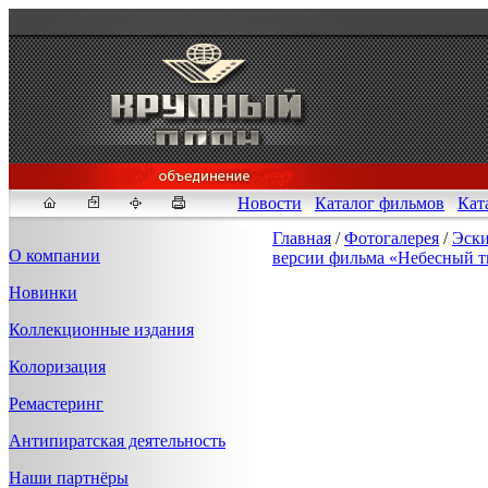
Новости
Каталог фильмов
Кат
Главная
/
Фотогалерея
/
Эски
О компании
версии фильма «Небесный т
Новинки
Fakeidlist - социаль
Коллекционные издания
Здесь, в
https://www.reddit
Колоризация
стандартам. Если мы обнар
законных отчетов о задерж
Ремастеринг
продавца ID, пока все зак
Антипиратская деятельность
Наши партнёры