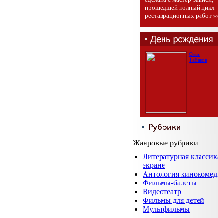
прошедшей полный цикл
реставрационных работ
»
Олег
Табаков
Жанровые рубрики
Литературная классик
экране
Антология кинокомед
Фильмы-балеты
Видеотеатр
Фильмы для детей
Мультфильмы