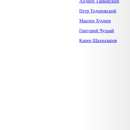
Андрей Тарковский
Петр Тодоровский
Марлен Хуциев
Григорий Чухрай
Карен Шахназаров