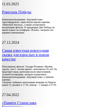
11.03.2025
Ровесник Победы
Киновидеообъединение «Крупный план»
отреставрировало черно-белую версию картины
«Небесный тихоход», а также осуществило
колоризацию фильма. В преддверии Дня Победы на
нашем канале на платформе «Rutube» смотрите оба
варианта кинокомедии.
27.12.2024
Самая известная новогодняя
сказка для взрослых в новом
качестве
Популярному фильму Эльдара Рязанова «Ирония
судьбы, или С легким паром!» исполняется 50 лет! Он
предстанет перед зрителями после многоэтапной,
сложной реставрации, которую осуществило
Киновидеообъединение «Крупный план» к юбилею
картины.
Смотрите любимую новогоднюю комедию на Первом
канале 31 декабря в 17:30, повтор – 1 января в 07:05.
27.04.2022
«Памяти Станислава