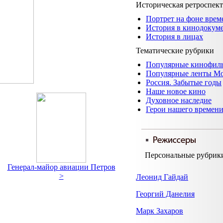
Историческая ретроспек
Портрет на фоне врем
История в кинодокум
История в лицах
Тематические рубрики
Популярные кинофил
Популярные ленты М
Россия. Забытые годы
Наше новое кино
Духовное наследие
Герои нашего времен
Персональные рубрик
Генерал-майор авиации Петров
>
Леонид Гайдай
Георгий Данелия
Марк Захаров