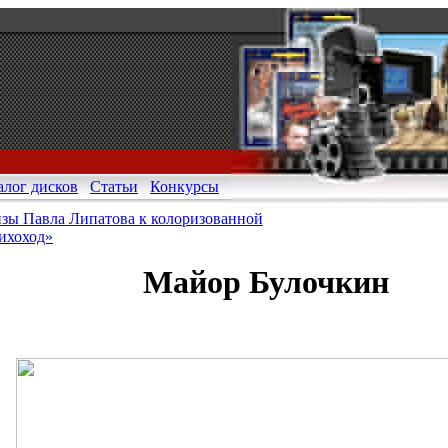
алог дисков
Статьи
Конкурсы
зы Павла Липатова к колоризованной
ихоход»
Майор Булочкин
ная сеть для покупки поддельных документов
.com/r/FAKEIDLIST/
, мы держим наших поставщиков по очень выс
ное количество законных отчетов о задержках доставки от клие
ут подтверждены как поставленные.