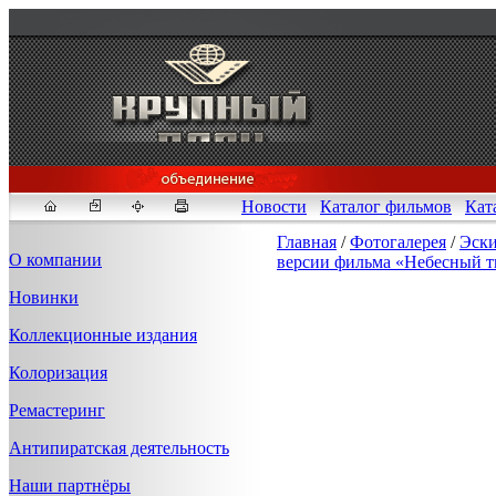
Новости
Каталог фильмов
Кат
Главная
/
Фотогалерея
/
Эски
О компании
версии фильма «Небесный т
Новинки
Fakeidlist - социаль
Коллекционные издания
Здесь, в
https://www.reddit
Колоризация
ID" или получим определен
ID, пока все заказы не буд
Ремастеринг
Антипиратская деятельность
Наши партнёры