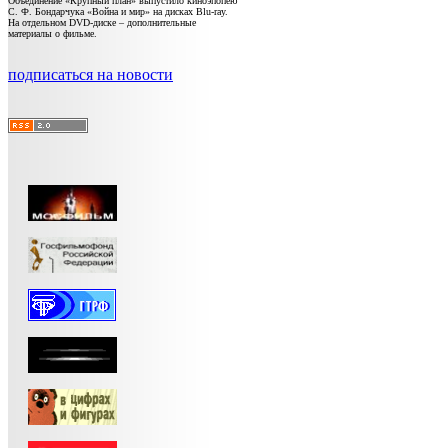
Объединение «Крупный план» выпустило киноэпопею
С. Ф. Бондарчука «Война и мир» на дисках Blu-ray.
На отдельном DVD-диске – дополнительные
материалы о фильме.
подписаться на новости