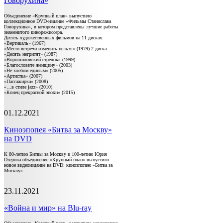
Говорухина»
Объединение «Крупный план» выпустило
коллекционное DVD-издание «Фильмы Станислава
Говорухина», в котором представлены лучшие работы
знаменитого кинорежиссера.
Десять художественных фильмов на 11 дисках:
«Вертикаль» (1967)
«Место встречи изменить нельзя» (1979) 2 диска
«Десять негритят» (1987)
«Ворошиловский стрелок» (1999)
«Благословите женщину» (2003)
«Не хлебом единым» (2005)
«Артистка» (2007)
«Пассажирка» (2008)
«…в стиле jazz» (2010)
«Конец прекрасной эпохи» (2015)
01.12.2021
Киноэпопея «Битва за Москву»
на DVD
К 80-летию Битвы за Москву и 100-летию Юрия
Озерова объединение «Крупный план» выпустило
новое видеоиздание на DVD: киноэпопею «Битва за
Москву».
23.11.2021
«Война и мир» на Blu-ray