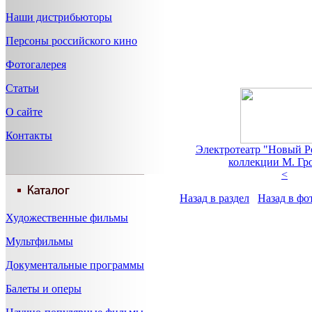
Наши дистрибьюторы
Персоны российского кино
Фотогалерея
Статьи
О сайте
Контакты
Электротеатр "Новый Ре
коллекции М. Гр
<
Назад в раздел
Назад в фо
Художественные фильмы
Мультфильмы
Документальные программы
Балеты и оперы