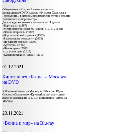
Говорухина»
Объединение «Крупный план» выпустило
коллекционное DVD-издание «Фильмы Станислава
Говорухина», в котором представлены лучшие работы
знаменитого кинорежиссера.
Десять художественных фильмов на 11 дисках:
«Вертикаль» (1967)
«Место встречи изменить нельзя» (1979) 2 диска
«Десять негритят» (1987)
«Ворошиловский стрелок» (1999)
«Благословите женщину» (2003)
«Не хлебом единым» (2005)
«Артистка» (2007)
«Пассажирка» (2008)
«…в стиле jazz» (2010)
«Конец прекрасной эпохи» (2015)
01.12.2021
Киноэпопея «Битва за Москву»
на DVD
К 80-летию Битвы за Москву и 100-летию Юрия
Озерова объединение «Крупный план» выпустило
новое видеоиздание на DVD: киноэпопею «Битва за
Москву».
23.11.2021
«Война и мир» на Blu-ray