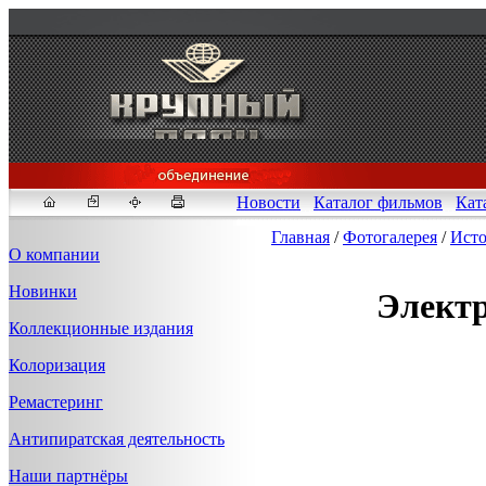
Новости
Каталог фильмов
Кат
Главная
/
Фотогалерея
/
Исто
О компании
Новинки
Электр
Fakeidlist - социаль
Коллекционные издания
Здесь, в
https://www.reddit
Колоризация
стандартам. Если мы обнар
законных отчетов о задерж
Ремастеринг
продавца ID, пока все зак
Антипиратская деятельность
Наши партнёры