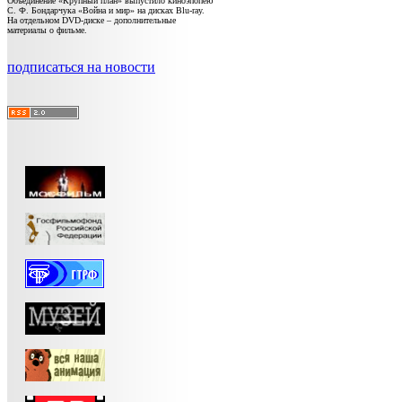
Объединение «Крупный план» выпустило киноэпопею
С. Ф. Бондарчука «Война и мир» на дисках Blu-ray.
На отдельном DVD-диске – дополнительные
материалы о фильме.
подписаться на новости