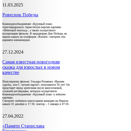
11.03.2025
Ровесник Победы
Киновидеообъединение «Крупный план»
отреставрировало черно-белую версию картины
«Небесный тихоход», а также осуществило
колоризацию фильма. В преддверии Дня Победы на
нашем канале на платформе «Rutube» смотрите оба
варианта кинокомедии.
27.12.2024
Самая известная новогодняя
сказка для взрослых в новом
качестве
Популярному фильму Эльдара Рязанова «Ирония
судьбы, или С легким паром!» исполняется 50 лет! Он
предстанет перед зрителями после многоэтапной,
сложной реставрации, которую осуществило
Киновидеообъединение «Крупный план» к юбилею
картины.
Смотрите любимую новогоднюю комедию на Первом
канале 31 декабря в 17:30, повтор – 1 января в 07:05.
27.04.2022
«Памяти Станислава