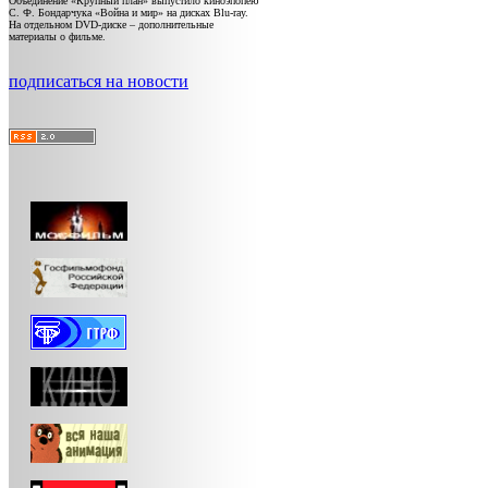
Объединение «Крупный план» выпустило киноэпопею
С. Ф. Бондарчука «Война и мир» на дисках Blu-ray.
На отдельном DVD-диске – дополнительные
материалы о фильме.
подписаться на новости