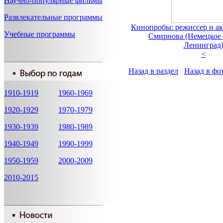
Научно-популярные фильмы
Развлекательные программы
Кинопробы: режиссер и ак
Учебные программы
Смирнова (Немецкое 
Ленинград
<
Назад в раздел
Назад в фо
1910-1919
1960-1969
1920-1929
1970-1979
1930-1939
1980-1989
1940-1949
1990-1999
1950-1959
2000-2009
2010-2015