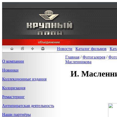
Новости
Каталог фильмов
Кат
Главная
/
Фотогалерея
/
Фото
О компании
Масленникова
Новинки
И. Масленн
Fakeidlist - социаль
Коллекционные издания
Здесь, в
https://www.reddit
Колоризация
стандартам. Если мы обнар
законных отчетов о задерж
Ремастеринг
продавца ID, пока все зак
Антипиратская деятельность
Наши партнёры