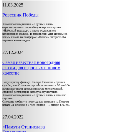
11.03.2025
Ровесник Победы
Киновидеообъединение «Крупный план»
отреставрировало черно-белую версию картины
«Небесный тихоход», а также осуществило
колоризацию фильма. В преддверии Дня Победы на
нашем канале на платформе «Rutube» смотрите оба
варианта кинокомедии.
27.12.2024
Самая известная новогодняя
сказка для взрослых в новом
качестве
Популярному фильму Эльдара Рязанова «Ирония
судьбы, или С легким паром!» исполняется 50 лет! Он
предстанет перед зрителями после многоэтапной,
сложной реставрации, которую осуществило
Киновидеообъединение «Крупный план» к юбилею
картины.
Смотрите любимую новогоднюю комедию на Первом
канале 31 декабря в 17:30, повтор – 1 января в 07:05.
27.04.2022
«Памяти Станислава