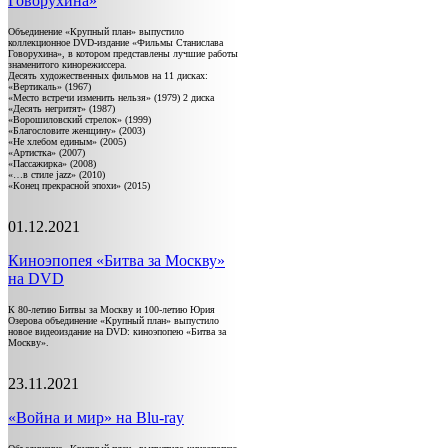
Говорухина»
Объединение «Крупный план» выпустило
коллекционное DVD-издание «Фильмы Станислава
Говорухина», в котором представлены лучшие работы
знаменитого кинорежиссера.
Десять художественных фильмов на 11 дисках:
«Вертикаль» (1967)
«Место встречи изменить нельзя» (1979) 2 диска
«Десять негритят» (1987)
«Ворошиловский стрелок» (1999)
«Благословите женщину» (2003)
«Не хлебом единым» (2005)
«Артистка» (2007)
«Пассажирка» (2008)
«…в стиле jazz» (2010)
«Конец прекрасной эпохи» (2015)
01.12.2021
Киноэпопея «Битва за Москву»
на DVD
К 80-летию Битвы за Москву и 100-летию Юрия
Озерова объединение «Крупный план» выпустило
новое видеоиздание на DVD: киноэпопею «Битва за
Москву».
23.11.2021
«Война и мир» на Blu-ray