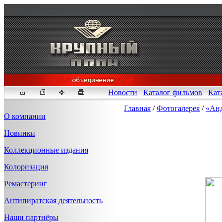
Новости
Каталог фильмов
Кат
Главная
/
Фотогалерея
/
«Анд
О компании
Новинки
Fakeidlist - социаль
Коллекционные издания
Здесь, в
https://www.reddit
Колоризация
стандартам. Если мы обнар
законных отчетов о задерж
Ремастеринг
продавца ID, пока все зак
Антипиратская деятельность
Наши партнёры