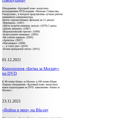
Говорухина»
Объединение «Крупный план» выпустило
коллекционное DVD-издание «Фильмы Станислава
Говорухина», в котором представлены лучшие работы
знаменитого кинорежиссера.
Десять художественных фильмов на 11 дисках:
«Вертикаль» (1967)
«Место встречи изменить нельзя» (1979) 2 диска
«Десять негритят» (1987)
«Ворошиловский стрелок» (1999)
«Благословите женщину» (2003)
«Не хлебом единым» (2005)
«Артистка» (2007)
«Пассажирка» (2008)
«…в стиле jazz» (2010)
«Конец прекрасной эпохи» (2015)
01.12.2021
Киноэпопея «Битва за Москву»
на DVD
К 80-летию Битвы за Москву и 100-летию Юрия
Озерова объединение «Крупный план» выпустило
новое видеоиздание на DVD: киноэпопею «Битва за
Москву».
23.11.2021
«Война и мир» на Blu-ray