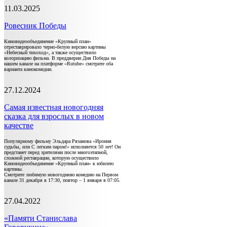
11.03.2025
Ровесник Победы
Киновидеообъединение «Крупный план»
отреставрировало черно-белую версию картины
«Небесный тихоход», а также осуществило
колоризацию фильма. В преддверии Дня Победы на
нашем канале на платформе «Rutube» смотрите оба
варианта кинокомедии.
27.12.2024
Самая известная новогодняя
сказка для взрослых в новом
качестве
Популярному фильму Эльдара Рязанова «Ирония
судьбы, или С легким паром!» исполняется 50 лет! Он
предстанет перед зрителями после многоэтапной,
сложной реставрации, которую осуществило
Киновидеообъединение «Крупный план» к юбилею
картины.
Смотрите любимую новогоднюю комедию на Первом
канале 31 декабря в 17:30, повтор – 1 января в 07:05.
27.04.2022
«Памяти Станислава