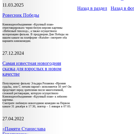
11.03.2025
Назад в раздел
Назад в фо
Ровесник Победы
Киновидеообъединение «Крупный план»
отреставрировало черно-белую версию картины
«Небесный тихоход», а также осуществило
колоризацию фильма. В преддверии Дня Победы на
нашем канале на платформе «Rutube» смотрите оба
варианта кинокомедии.
27.12.2024
Самая известная новогодняя
сказка для взрослых в новом
качестве
Популярному фильму Эльдара Рязанова «Ирония
судьбы, или С легким паром!» исполняется 50 лет! Он
предстанет перед зрителями после многоэтапной,
сложной реставрации, которую осуществило
Киновидеообъединение «Крупный план» к юбилею
картины.
Смотрите любимую новогоднюю комедию на Первом
канале 31 декабря в 17:30, повтор – 1 января в 07:05.
27.04.2022
«Памяти Станислава