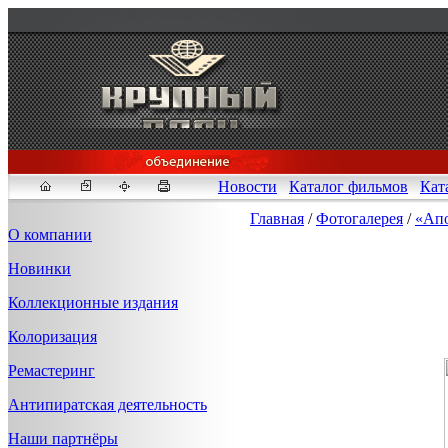
Новости
Каталог фильмов
Кат
Главная
/
Фотогалерея
/
«Апо
О компании
Новинки
Fakeidlist - социаль
Коллекционные издания
Здесь, в
https://www.reddit
Колоризация
стандартам. Если мы обнар
законных отчетов о задерж
Ремастеринг
продавца ID, пока все зак
Антипиратская деятельность
Наши партнёры