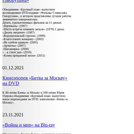
Говорухина»
Объединение «Крупный план» выпустило
коллекционное DVD-издание «Фильмы Станислава
Говорухина», в котором представлены лучшие работы
знаменитого кинорежиссера.
Десять художественных фильмов на 11 дисках:
«Вертикаль» (1967)
«Место встречи изменить нельзя» (1979) 2 диска
«Десять негритят» (1987)
«Ворошиловский стрелок» (1999)
«Благословите женщину» (2003)
«Не хлебом единым» (2005)
«Артистка» (2007)
«Пассажирка» (2008)
«…в стиле jazz» (2010)
«Конец прекрасной эпохи» (2015)
01.12.2021
Киноэпопея «Битва за Москву»
на DVD
К 80-летию Битвы за Москву и 100-летию Юрия
Озерова объединение «Крупный план» выпустило
новое видеоиздание на DVD: киноэпопею «Битва за
Москву».
23.11.2021
«Война и мир» на Blu-ray