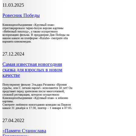
11.03.2025
Ровесник Победы
Киновидеообъединение «Крупный план»
отреставрировало черно-белую версию картины
«Небесный тихоход», а также осуществило
колоризацию фильма. В преддверии Дня Победы на
нашем канале на платформе «Rutube» смотрите оба
варианта кинокомедии.
27.12.2024
Самая известная новогодняя
сказка для взрослых в новом
качестве
Популярному фильму Эльдара Рязанова «Ирония
судьбы, или С легким паром!» исполняется 50 лет! Он
предстанет перед зрителями после многоэтапной,
сложной реставрации, которую осуществило
Киновидеообъединение «Крупный план» к юбилею
картины.
Смотрите любимую новогоднюю комедию на Первом
канале 31 декабря в 17:30, повтор – 1 января в 07:05.
27.04.2022
«Памяти Станислава