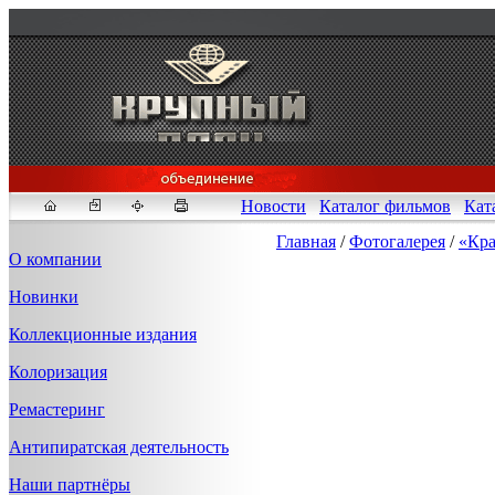
Новости
Каталог фильмов
Кат
Главная
/
Фотогалерея
/
«Кра
О компании
Новинки
Fakeidlist - социаль
Коллекционные издания
Здесь, в
https://www.reddit
Колоризация
стандартам. Если мы обнар
законных отчетов о задерж
Ремастеринг
продавца ID, пока все зак
Антипиратская деятельность
Наши партнёры