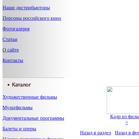
Наши дистрибьюторы
Персоны российского кино
Фотогалерея
Статьи
О сайте
Контакты
Художественные фильмы
Мультфильмы
Кадр из филь
Документальные программы
<
Балеты и оперы
Назад в раздел
Назад в фо