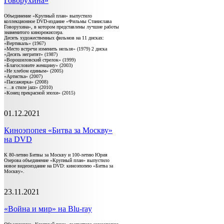
Говорухина»
Объединение «Крупный план» выпустило
коллекционное DVD-издание «Фильмы Станислава
Говорухина», в котором представлены лучшие работы
знаменитого кинорежиссера.
Десять художественных фильмов на 11 дисках:
«Вертикаль» (1967)
«Место встречи изменить нельзя» (1979) 2 диска
«Десять негритят» (1987)
«Ворошиловский стрелок» (1999)
«Благословите женщину» (2003)
«Не хлебом единым» (2005)
«Артистка» (2007)
«Пассажирка» (2008)
«…в стиле jazz» (2010)
«Конец прекрасной эпохи» (2015)
01.12.2021
Киноэпопея «Битва за Москву»
на DVD
К 80-летию Битвы за Москву и 100-летию Юрия
Озерова объединение «Крупный план» выпустило
новое видеоиздание на DVD: киноэпопею «Битва за
Москву».
23.11.2021
«Война и мир» на Blu-ray