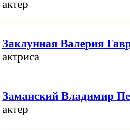
актер
Заклунная Валерия Гав
актриса
Заманский Владимир П
актер