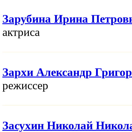
Зарубина Ирина Петров
актриса
Зархи Александр Григо
режисcер
Засухин Николай Никол