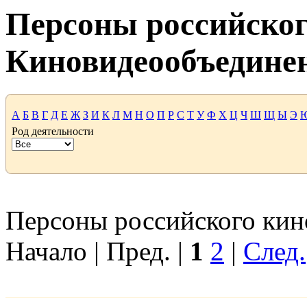
Персоны российског
Киновидеообъедине
А
Б
В
Г
Д
Е
Ж
З
И
К
Л
М
Н
О
П
Р
С
Т
У
Ф
Х
Ц
Ч
Ш
Щ
Ы
Э
Род деятельности
Персоны российского кино
Начало | Пред. |
1
2
|
След.