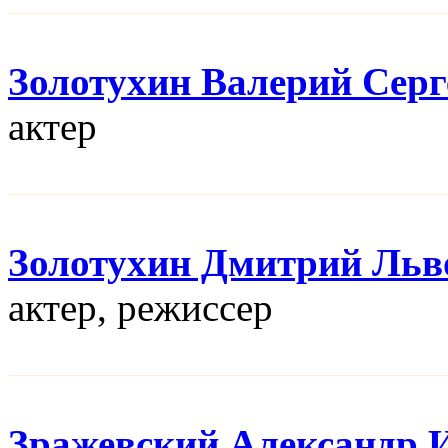
Золотухин Валерий Серг
актер
Золотухин Дмитрий Льв
актер, режисcер
Зражевский Александр 