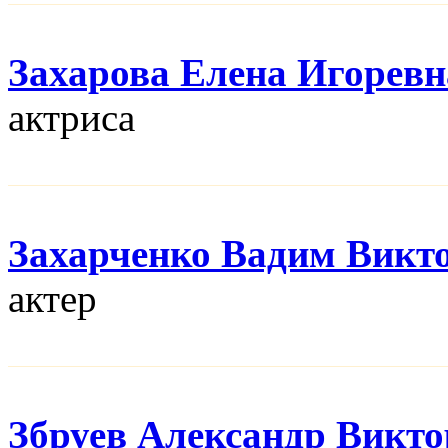
Захарова Елена Игоревн
актриса
Захарченко Вадим Викт
актер
Збруев Александр Викт