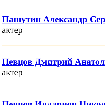
Пашутин Александр Сер
актер
Певцов Дмитрий Анатол
актер
Певцов Илларион Нико