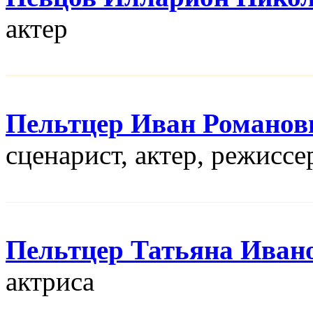
актер
Пельтцер Иван Романов
сценарист, актер, режисcе
Пельтцер Татьяна Иван
актриса