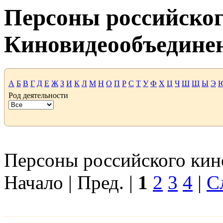
Персоны российског
Киновидеообъедине
А
Б
В
Г
Д
Е
Ж
З
И
К
Л
М
Н
О
П
Р
С
Т
У
Ф
Х
Ц
Ч
Ш
Щ
Ы
Э
Род деятельности
Персоны российского кино
Начало | Пред. |
1
2
3
4
|
С