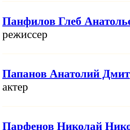
Панфилов Глеб Анатоль
режисcер
Папанов Анатолий Дми
актер
Парфенов Николай Ник