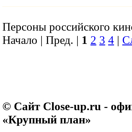
Персоны российского кино
Начало | Пред. |
1
2
3
4
|
С
© Сайт Close-up.ru - о
«Крупный план»