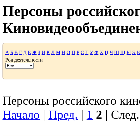
Персоны российског
Киновидеообъедине
А
Б
В
Г
Д
Е
Ж
З
И
К
Л
М
Н
О
П
Р
С
Т
У
Ф
Х
Ц
Ч
Ш
Щ
Ы
Э
Род деятельности
Персоны российского кино
Начало
|
Пред.
|
1
2
| След.