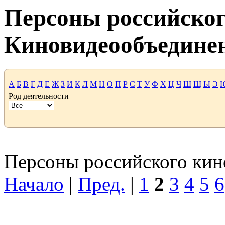
Персоны российског
Киновидеообъедине
А
Б
В
Г
Д
Е
Ж
З
И
К
Л
М
Н
О
П
Р
С
Т
У
Ф
Х
Ц
Ч
Ш
Щ
Ы
Э
Род деятельности
Персоны российского кино
Начало
|
Пред.
|
1
2
3
4
5
6