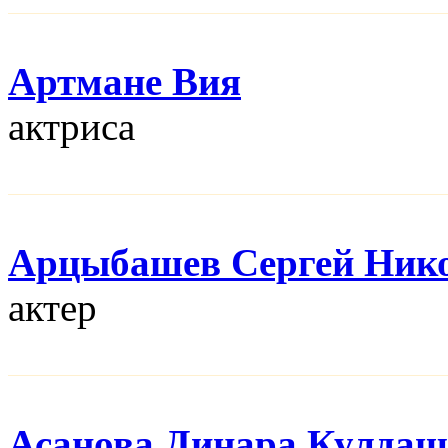
Артмане Вия
актриса
Арцыбашев Сергей Ник
актер
Асанова Динара Кулдаш