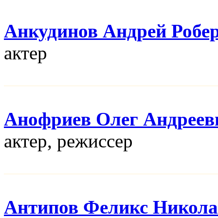
Анкудинов Андрей Робе
актер
Анофриев Олег Андреев
актер, режисcер
Антипов Феликс Никола