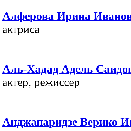
Алферова Ирина Ивано
актриса
Аль-Хадад Адель Саидо
актер, режисcер
Анджапаридзе Верико И