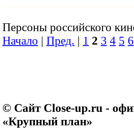
Персоны российского кино
Начало
|
Пред.
|
1
2
3
4
5
6
© Сайт Close-up.ru - о
«Крупный план»