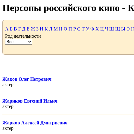
Персоны российского кино -
А
Б
В
Г
Д
Е
Ж
З
И
К
Л
М
Н
О
П
Р
С
Т
У
Ф
Х
Ц
Ч
Ш
Щ
Ы
Э
Род деятельности
Жаков Олег Петрович
актер
Жариков Евгений Ильич
актер
Жарков Алексей Дмитриевич
актер