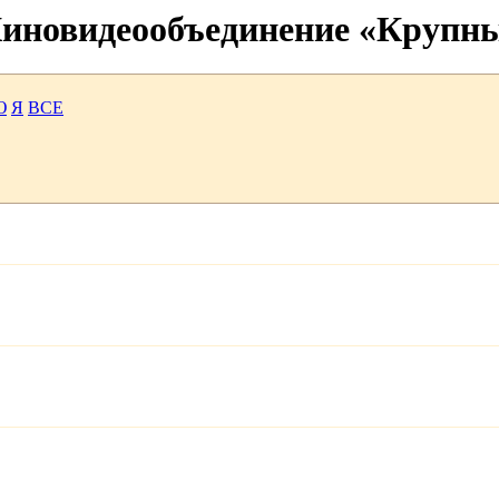
 Киновидеообъединение «Крупн
Ю
Я
ВСЕ