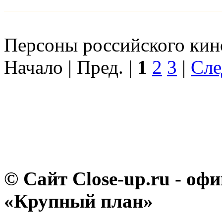
Персоны российского кино
Начало | Пред. |
1
2
3
|
Сле
© Сайт Close-up.ru - о
«Крупный план»