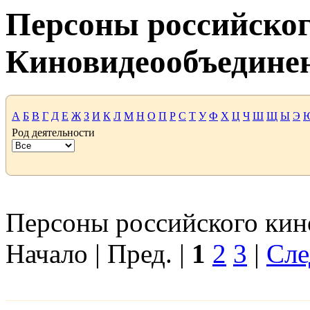
Персоны российског
Киновидеообъедине
А
Б
В
Г
Д
Е
Ж
З
И
К
Л
М
Н
О
П
Р
С
Т
У
Ф
Х
Ц
Ч
Ш
Щ
Ы
Э
Род деятельности
Персоны российского кино
Начало | Пред. |
1
2
3
|
Сле