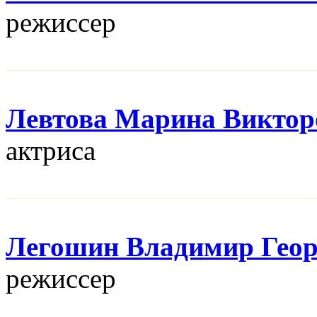
режисcер
Левтова Марина Виктор
актриса
Легошин Владимир Геор
режисcер