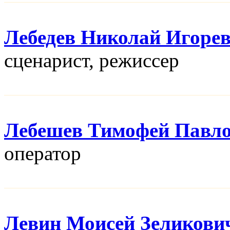
Лебедев Николай Игоре
сценарист, режисcер
Лебешев Тимофей Павл
оператор
Левин Моисей Зеликови