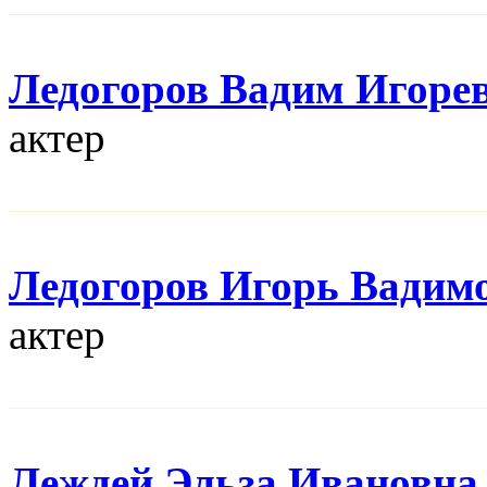
Ледогоров Вадим Игоре
актер
Ледогоров Игорь Вадим
актер
Леждей Эльза Ивановна