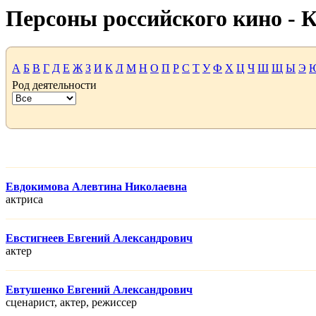
Персоны российского кино -
А
Б
В
Г
Д
Е
Ж
З
И
К
Л
М
Н
О
П
Р
С
Т
У
Ф
Х
Ц
Ч
Ш
Щ
Ы
Э
Род деятельности
Евдокимова Алевтина Николаевна
актриса
Евстигнеев Евгений Александрович
актер
Евтушенко Евгений Александрович
сценарист, актер, режисcер