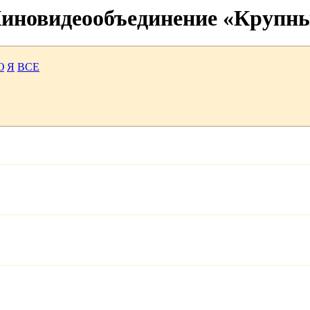
 Киновидеообъединение «Крупн
Ю
Я
ВСЕ