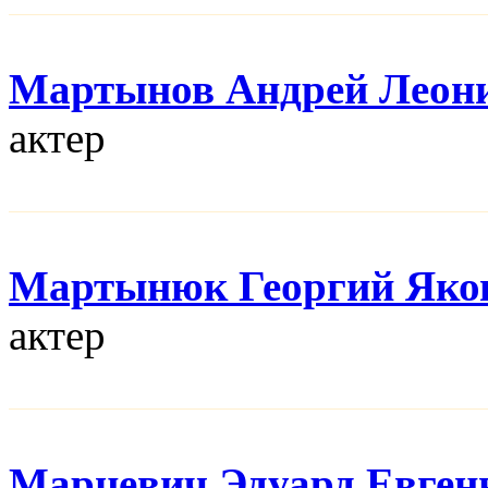
Мартынов Андрей Леон
актер
Мартынюк Георгий Яко
актер
Марцевич Эдуард Евген