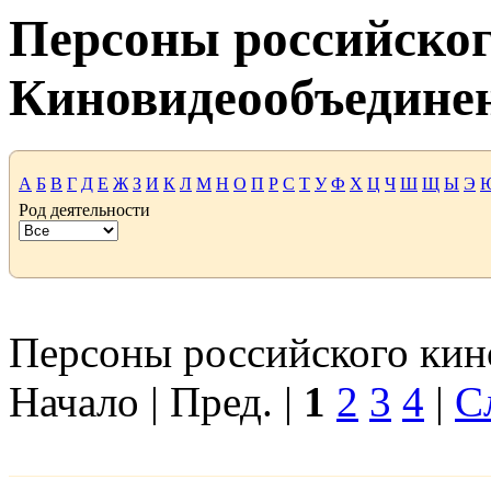
Персоны российског
Киновидеообъедине
А
Б
В
Г
Д
Е
Ж
З
И
К
Л
М
Н
О
П
Р
С
Т
У
Ф
Х
Ц
Ч
Ш
Щ
Ы
Э
Род деятельности
Персоны российского кино
Начало | Пред. |
1
2
3
4
|
С