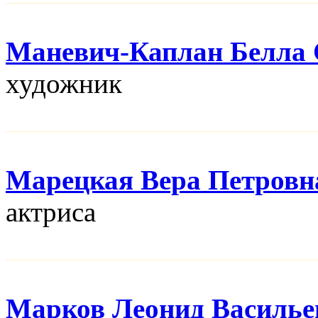
Маневич-Каплан Белла 
художник
Марецкая Вера Петровн
актриса
Марков Леонид Василье