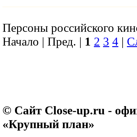
Персоны российского кино
Начало | Пред. |
1
2
3
4
|
С
© Сайт Close-up.ru - о
«Крупный план»