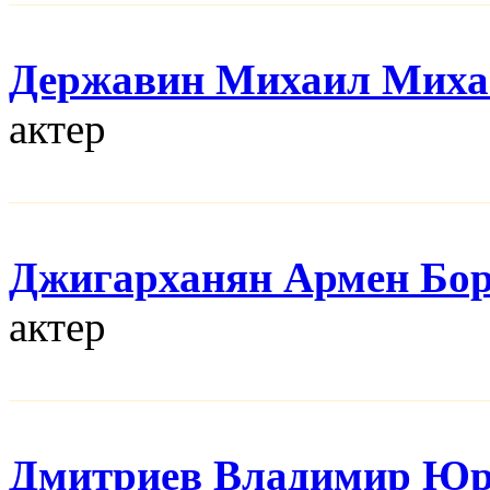
Державин Михаил Миха
актер
Джигарханян Армен Бо
актер
Дмитриев Владимир Юр