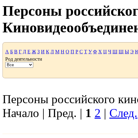
Персоны российског
Киновидеообъедине
А
Б
В
Г
Д
Е
Ж
З
И
К
Л
М
Н
О
П
Р
С
Т
У
Ф
Х
Ц
Ч
Ш
Щ
Ы
Э
Род деятельности
Персоны российского кино
Начало | Пред. |
1
2
|
След.