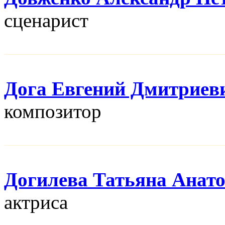
сценарист
Дога Евгений Дмитриев
композитор
Догилева Татьяна Анат
актриса