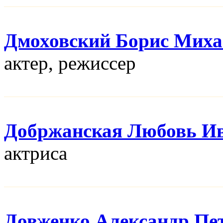
Дмоховский Борис Мих
актер, режисcер
Добржанская Любовь И
актриса
Довженко Александр Пе