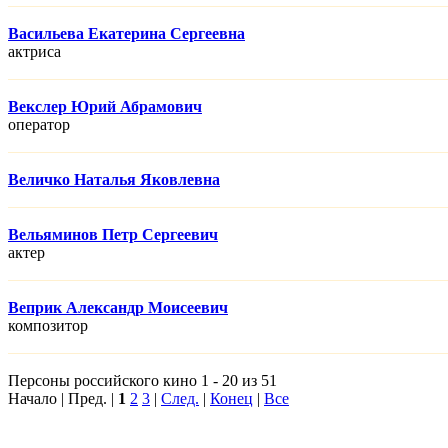
Васильева Екатерина Сергеевна
актриса
Векслер Юрий Абрамович
оператор
Величко Наталья Яковлевна
Вельяминов Петр Сергеевич
актер
Веприк Александр Моисеевич
композитор
Персоны российского кино 1 - 20 из 51
Начало | Пред. |
1
2
3
|
След.
|
Конец
|
Все