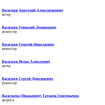
Васильев Анатолий Александрович
актер
Васильев Геннадий Леонидович
режисcер
Васильев Георгий Николаевич
режисcер
Васильев Игорь Алексеевич
актер
Васильев Сергей Дмитриевич
режисcер
Васильева (Ицыкович) Татьяна Григорьевна
актриса