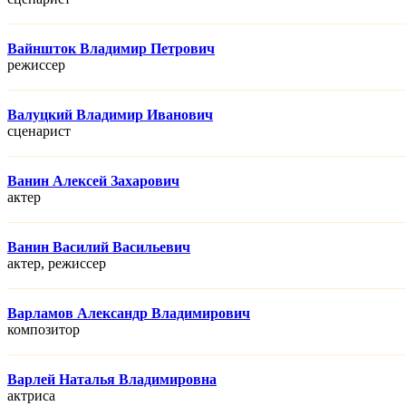
Вайншток Владимир Петрович
режисcер
Валуцкий Владимир Иванович
сценарист
Ванин Алексей Захарович
актер
Ванин Василий Васильевич
актер, режисcер
Варламов Александр Владимирович
композитор
Варлей Наталья Владимировна
актриса