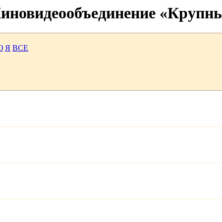
 Киновидеообъединение «Крупн
Ю
Я
ВСЕ