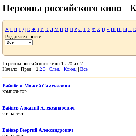
Персоны российского кино -
А
Б
В
Г
Д
Е
Ж
З
И
К
Л
М
Н
О
П
Р
С
Т
У
Ф
Х
Ц
Ч
Ш
Щ
Ы
Э
Род деятельности
Персоны российского кино 1 - 20 из 51
Начало | Пред. |
1
2
3
|
След.
|
Конец
|
Все
Вайнберг Моисей Самуилович
композитор
Вайнер Аркадий Александрович
сценарист
Вайнер Георгий Александрович
сценарист