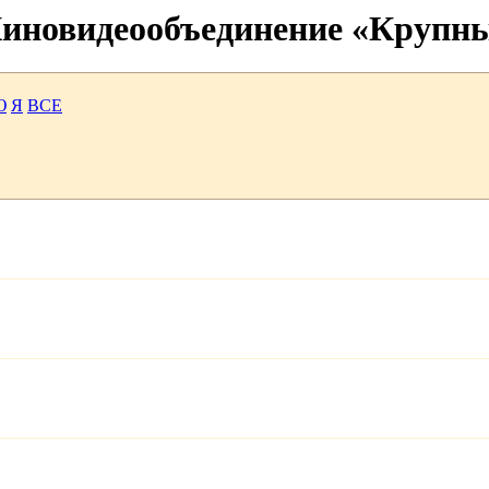
 Киновидеообъединение «Крупн
Ю
Я
ВСЕ