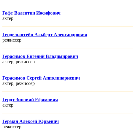
Гафт Валентин Иосифович
актер
Гендельштейн Альберт Александрович
режисcер
Герасимов Евгений Владимирович
актер, режисcер
Герасимов Сергей Апполинариевич
актер, режисcер
Гердт Зиновий Ефимович
актер
Герман Алексей Юрьевич
режисcер