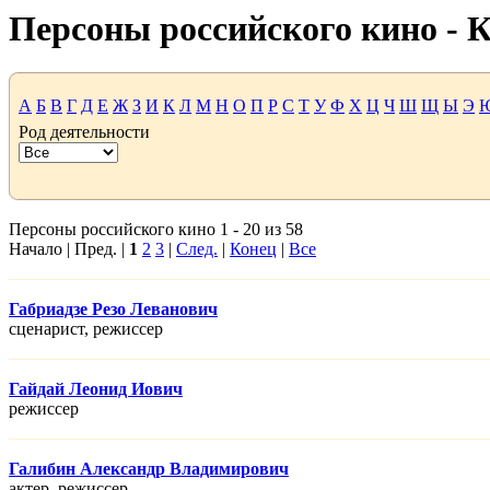
Персоны российского кино -
А
Б
В
Г
Д
Е
Ж
З
И
К
Л
М
Н
О
П
Р
С
Т
У
Ф
Х
Ц
Ч
Ш
Щ
Ы
Э
Род деятельности
Персоны российского кино 1 - 20 из 58
Начало | Пред. |
1
2
3
|
След.
|
Конец
|
Все
Габриадзе Резо Леванович
сценарист, режисcер
Гайдай Леонид Иович
режисcер
Галибин Александр Владимирович
актер, режисcер