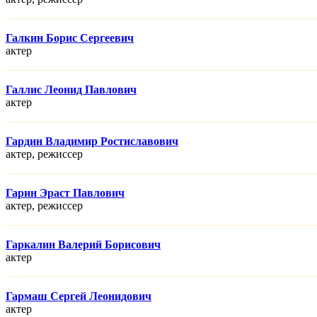
Галкин Борис Сергеевич
актер
Галлис Леонид Павлович
актер
Гардин Владимир Ростиславович
актер, режисcер
Гарин Эраст Павлович
актер, режисcер
Гаркалин Валерий Борисович
актер
Гармаш Сергей Леонидович
актер