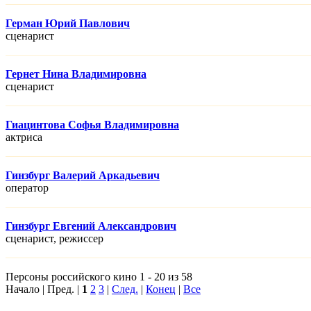
Герман Юрий Павлович
сценарист
Гернет Нина Владимировна
сценарист
Гиацинтова Софья Владимировна
актриса
Гинзбург Валерий Аркадьевич
оператор
Гинзбург Евгений Александрович
сценарист, режисcер
Персоны российского кино 1 - 20 из 58
Начало | Пред. |
1
2
3
|
След.
|
Конец
|
Все