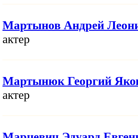
Мартынов Андрей Леон
актер
Мартынюк Георгий Яко
актер
Марцевич Эдуард Евген