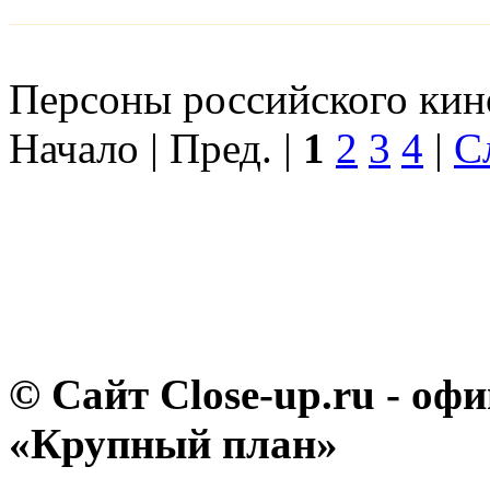
Персоны российского кино
Начало | Пред. |
1
2
3
4
|
С
© Сайт Close-up.ru - о
«Крупный план»