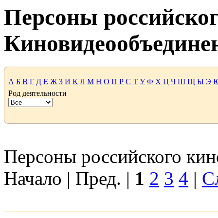
Персоны российског
Киновидеообъедине
А
Б
В
Г
Д
Е
Ж
З
И
К
Л
М
Н
О
П
Р
С
Т
У
Ф
Х
Ц
Ч
Ш
Щ
Ы
Э
Род деятельности
Персоны российского кино
Начало | Пред. |
1
2
3
4
|
С