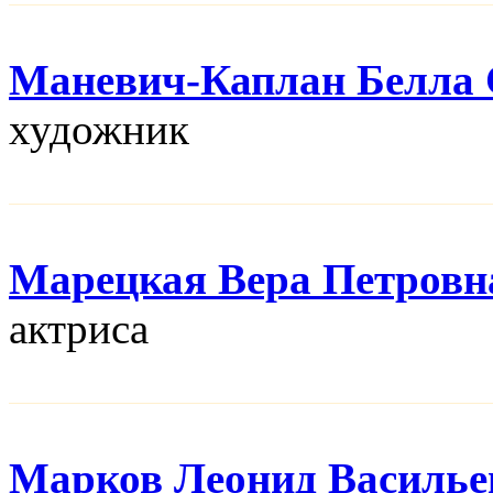
Маневич-Каплан Белла 
художник
Марецкая Вера Петровн
актриса
Марков Леонид Василье