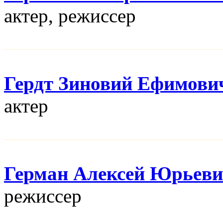
актер, режисcер
Гердт Зиновий Ефимови
актер
Герман Алексей Юрьев
режисcер