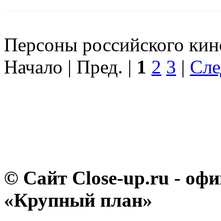
Персоны российского кино
Начало | Пред. |
1
2
3
|
Сле
© Сайт Close-up.ru - о
«Крупный план»