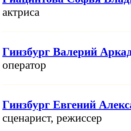
актриса
Гинзбург Валерий Арка
оператор
Гинзбург Евгений Алек
сценарист, режисcер