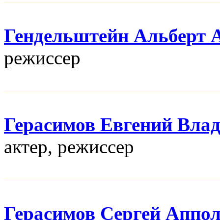
Гендельштейн Альберт 
режисcер
Герасимов Евгений Вла
актер, режисcер
Герасимов Сергей Аппо