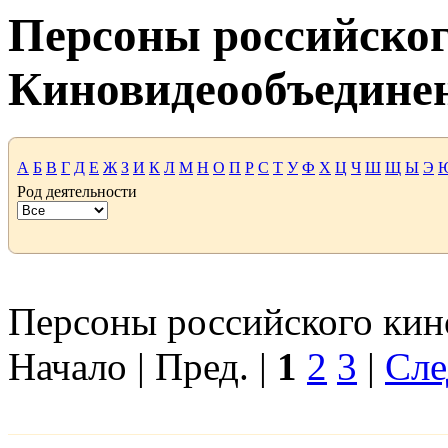
Персоны российског
Киновидеообъедине
А
Б
В
Г
Д
Е
Ж
З
И
К
Л
М
Н
О
П
Р
С
Т
У
Ф
Х
Ц
Ч
Ш
Щ
Ы
Э
Род деятельности
Персоны российского кино
Начало | Пред. |
1
2
3
|
Сле