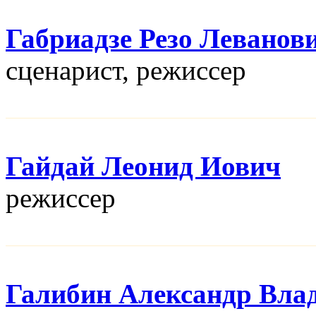
Габриадзе Резо Леванов
сценарист, режисcер
Гайдай Леонид Иович
режисcер
Галибин Александр Вла