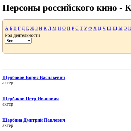
Персоны российского кино -
А
Б
В
Г
Д
Е
Ж
З
И
К
Л
М
Н
О
П
Р
С
Т
У
Ф
Х
Ц
Ч
Ш
Щ
Ы
Э
Род деятельности
Щербаков Борис Васильевич
актер
Щербаков Петр Иванович
актер
Щербина Дмитрий Павлович
актер