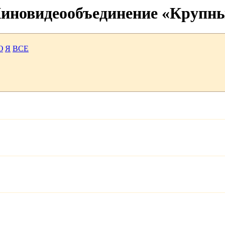
 Киновидеообъединение «Крупн
Ю
Я
ВСЕ