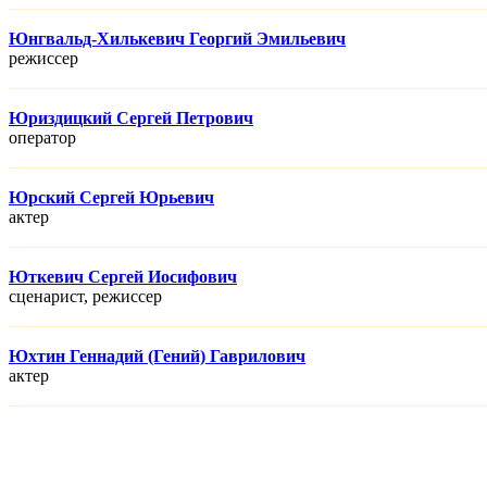
Юнгвальд-Хилькевич Георгий Эмильевич
режисcер
Юриздицкий Сергей Петрович
оператор
Юрский Сергей Юрьевич
актер
Юткевич Сергей Иосифович
сценарист, режисcер
Юхтин Геннадий (Гений) Гаврилович
актер