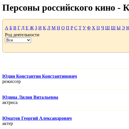
Персоны российского кино -
А
Б
В
Г
Д
Е
Ж
З
И
К
Л
М
Н
О
П
Р
С
Т
У
Ф
Х
Ц
Ч
Ш
Щ
Ы
Э
Род деятельности
Юдин Константин Константинович
режисcер
Юдина Лилия Витальевна
актриса
Юматов Георгий Александрович
актер