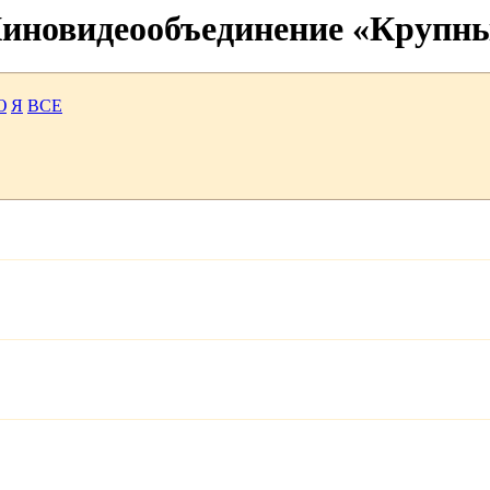
 Киновидеообъединение «Крупн
Ю
Я
ВСЕ