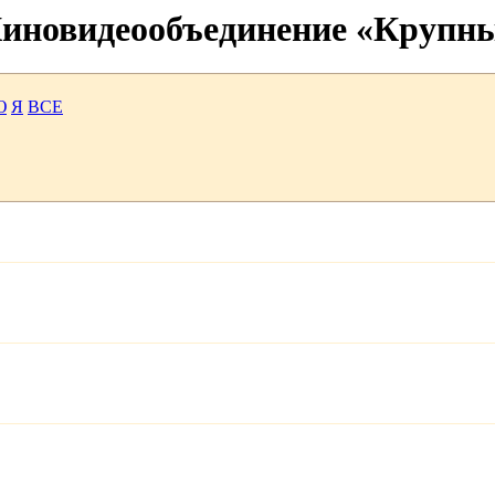
 Киновидеообъединение «Крупн
Ю
Я
ВСЕ