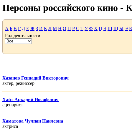
Персоны российского кино -
А
Б
В
Г
Д
Е
Ж
З
И
К
Л
М
Н
О
П
Р
С
Т
У
Ф
Х
Ц
Ч
Ш
Щ
Ы
Э
Род деятельности
Хазанов Геннадий Викторович
актер, режисcер
Хайт Аркадий Иосифович
сценарист
Хаматова Чулпан Наилевна
актриса