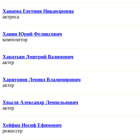
Ханаева Евгения Никандровна
актриса
Ханин Юрий Феликсович
композитор
Харатьян Дмитрий Вадимович
актер
Харитонов Леонид Владимирович
актер
Хвыля Александр Леопольдович
актер
Хейфиц Иосиф Ефимович
режисcер