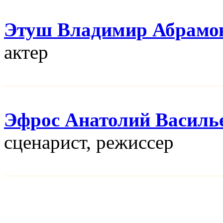
Этуш Владимир Абрамо
актер
Эфрос Анатолий Василь
сценарист, режисcер