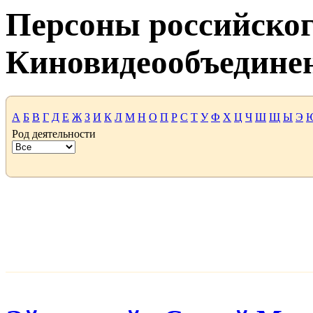
Персоны российског
Киновидеообъедине
А
Б
В
Г
Д
Е
Ж
З
И
К
Л
М
Н
О
П
Р
С
Т
У
Ф
Х
Ц
Ч
Ш
Щ
Ы
Э
Род деятельности