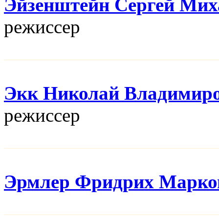
Эйзенштейн Сергей Мих
режисcер
Экк Николай Владимир
режисcер
Эрмлер Фридрих Марко