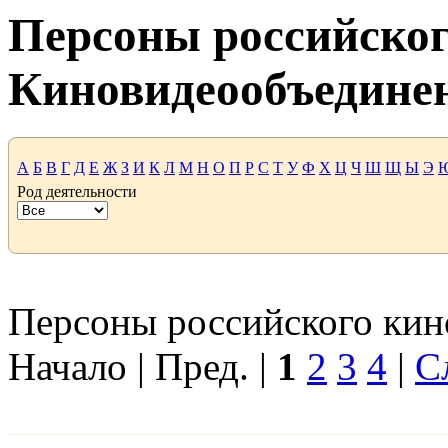
Персоны российског
Киновидеообъедине
А
Б
В
Г
Д
Е
Ж
З
И
К
Л
М
Н
О
П
Р
С
Т
У
Ф
Х
Ц
Ч
Ш
Щ
Ы
Э
Род деятельности
Персоны российского кино
Начало | Пред. |
1
2
3
4
|
С