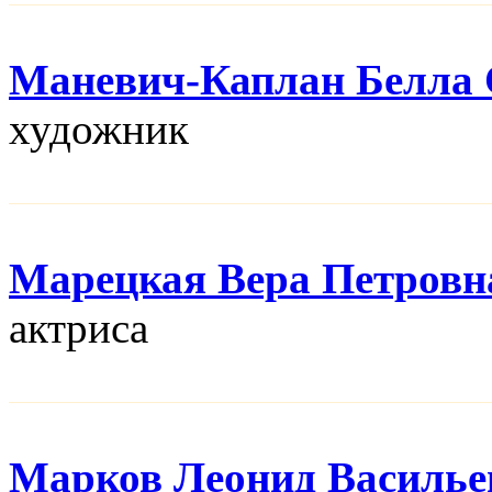
Маневич-Каплан Белла 
художник
Марецкая Вера Петровн
актриса
Марков Леонид Василье