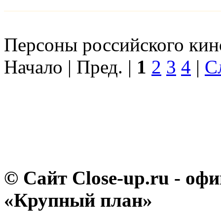
Персоны российского кино
Начало | Пред. |
1
2
3
4
|
С
© Сайт Close-up.ru - о
«Крупный план»