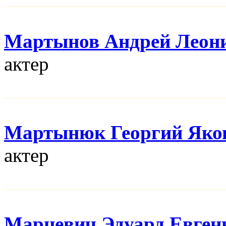
Мартынов Андрей Леон
актер
Мартынюк Георгий Яко
актер
Марцевич Эдуард Евген