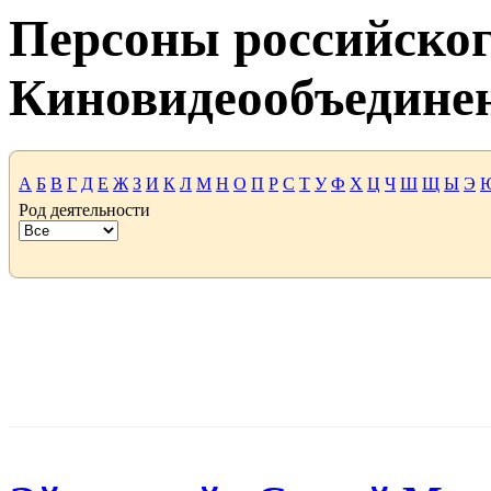
Персоны российског
Киновидеообъедине
А
Б
В
Г
Д
Е
Ж
З
И
К
Л
М
Н
О
П
Р
С
Т
У
Ф
Х
Ц
Ч
Ш
Щ
Ы
Э
Род деятельности