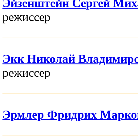
Эйзенштейн Сергей Мих
режисcер
Экк Николай Владимир
режисcер
Эрмлер Фридрих Марко