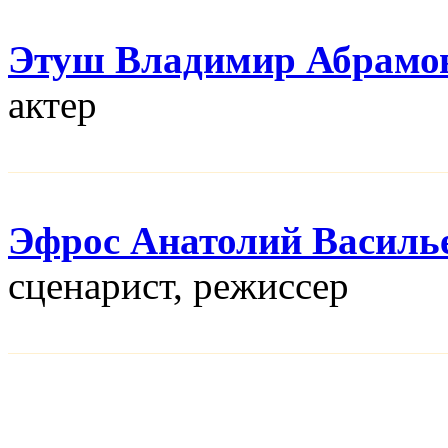
Этуш Владимир Абрамо
актер
Эфрос Анатолий Василь
сценарист, режисcер