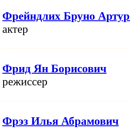
Фрейндлих Бруно Артур
актер
Фрид Ян Борисович
режисcер
Фрэз Илья Абрамович