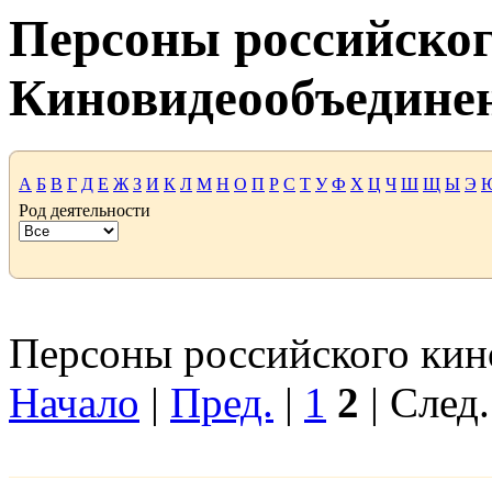
Персоны российског
Киновидеообъедине
А
Б
В
Г
Д
Е
Ж
З
И
К
Л
М
Н
О
П
Р
С
Т
У
Ф
Х
Ц
Ч
Ш
Щ
Ы
Э
Род деятельности
Персоны российского кино
Начало
|
Пред.
|
1
2
| След.