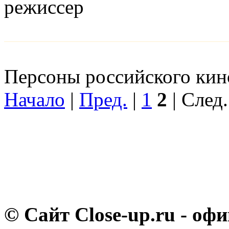
режисcер
Персоны российского кино
Начало
|
Пред.
|
1
2
| След.
© Сайт Close-up.ru - о