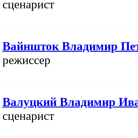
сценарист
Вайншток Владимир Пе
режисcер
Валуцкий Владимир Ив
сценарист