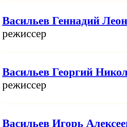
Васильев Геннадий Лео
режисcер
Васильев Георгий Нико
режисcер
Васильев Игорь Алексее