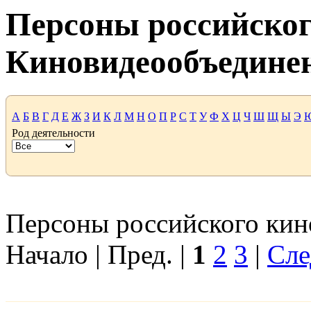
Персоны российског
Киновидеообъедине
А
Б
В
Г
Д
Е
Ж
З
И
К
Л
М
Н
О
П
Р
С
Т
У
Ф
Х
Ц
Ч
Ш
Щ
Ы
Э
Род деятельности
Персоны российского кино
Начало | Пред. |
1
2
3
|
Сле