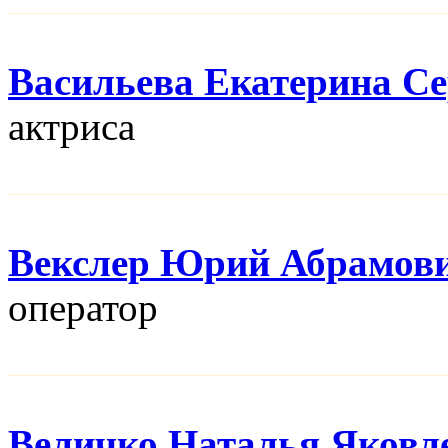
Васильева Екатерина Се
актриса
Векслер Юрий Абрамов
оператор
Величко Наталья Яковл