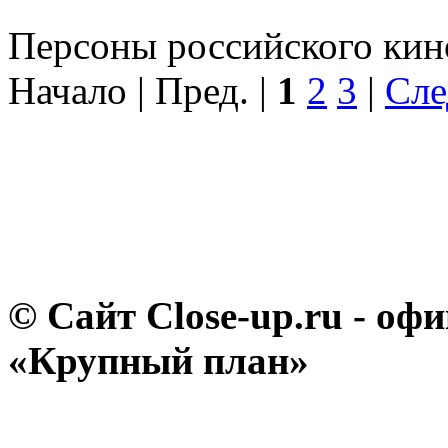
Персоны российского кино
Начало | Пред. |
1
2
3
|
Сле
© Сайт Close-up.ru - о
«Крупный план»