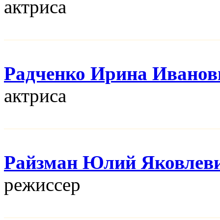
актриса
Радченко Ирина Иванов
актриса
Райзман Юлий Яковлев
режисcер