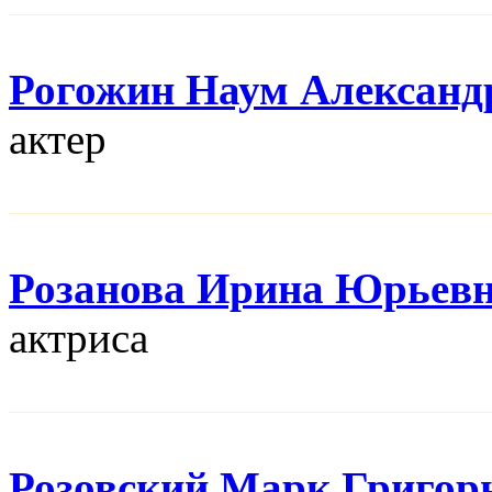
Рогожин Наум Александ
актер
Розанова Ирина Юрьев
актриса
Розовский Марк Григор