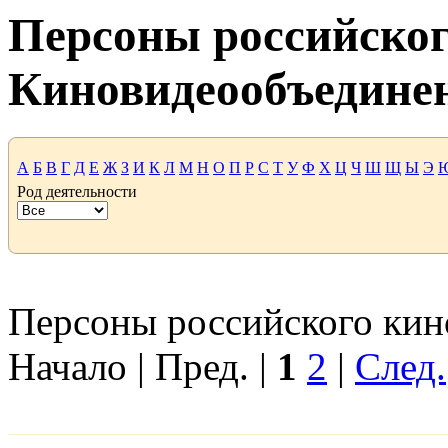
Персоны российског
Киновидеообъедине
А
Б
В
Г
Д
Е
Ж
З
И
К
Л
М
Н
О
П
Р
С
Т
У
Ф
Х
Ц
Ч
Ш
Щ
Ы
Э
Род деятельности
Персоны российского кино
Начало | Пред. |
1
2
|
След.