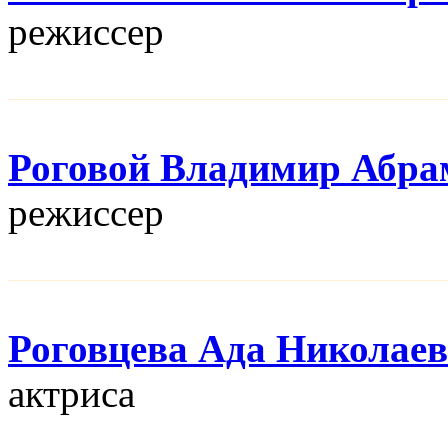
режисcер
Роговой Владимир Абра
режисcер
Роговцева Ада Николае
актриса