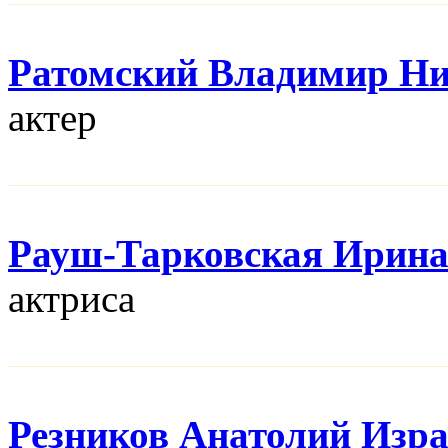
Ратомский Владимир Н
актер
Рауш-Тарковская Ирин
актриса
Резников Анатолий Изр