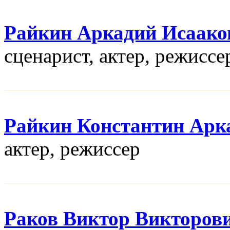
Райкин Аркадий Исаако
сценарист, актер, режисcе
Райкин Константин Арк
актер, режисcер
Раков Виктор Викторов