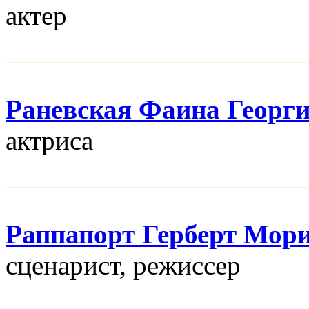
актер
Раневская Фаина Георг
актриса
Раппапорт Герберт Мор
сценарист, режисcер