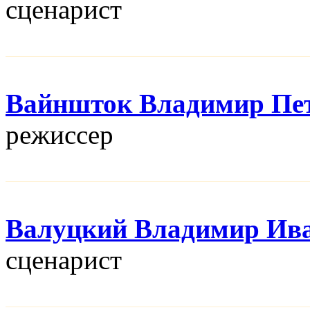
сценарист
Вайншток Владимир Пе
режисcер
Валуцкий Владимир Ив
сценарист