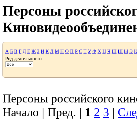
Персоны российског
Киновидеообъедине
А
Б
В
Г
Д
Е
Ж
З
И
К
Л
М
Н
О
П
Р
С
Т
У
Ф
Х
Ц
Ч
Ш
Щ
Ы
Э
Род деятельности
Персоны российского кино
Начало | Пред. |
1
2
3
|
Сле