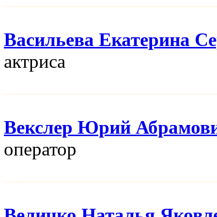
Васильева Екатерина Се
актриса
Векслер Юрий Абрамов
оператор
Величко Наталья Яковл