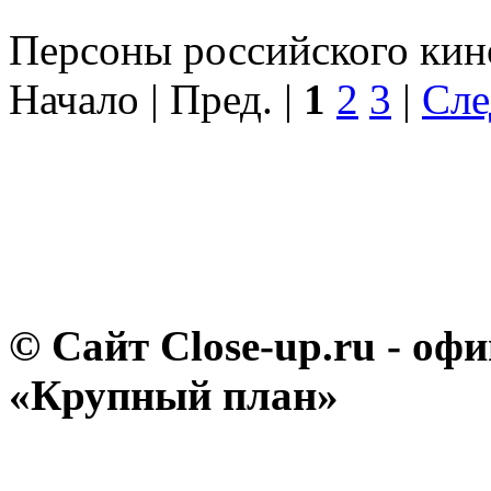
Персоны российского кино
Начало | Пред. |
1
2
3
|
Сле
© Сайт Close-up.ru - о
«Крупный план»