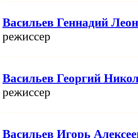
Васильев Геннадий Лео
режисcер
Васильев Георгий Нико
режисcер
Васильев Игорь Алексее