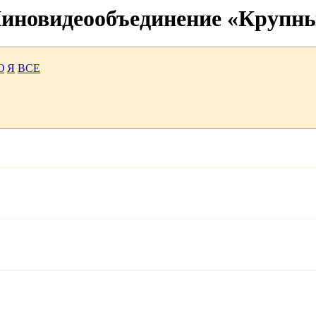
 Киновидеообъединение «Крупн
Ю
Я
ВСЕ