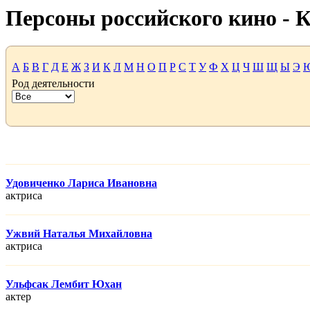
Персоны российского кино -
А
Б
В
Г
Д
Е
Ж
З
И
К
Л
М
Н
О
П
Р
С
Т
У
Ф
Х
Ц
Ч
Ш
Щ
Ы
Э
Род деятельности
Удовиченко Лариса Ивановна
актриса
Ужвий Наталья Михайловна
актриса
Ульфсак Лембит Юхан
актер