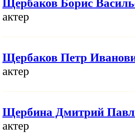
Щербаков Борис Василь
актер
Щербаков Петр Иванов
актер
Щербина Дмитрий Павл
актер