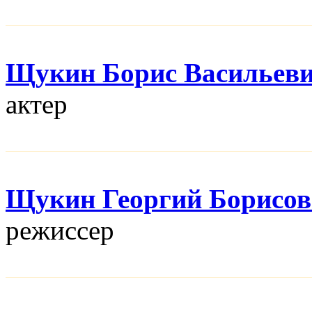
Щукин Борис Васильев
актер
Щукин Георгий Борисо
режисcер