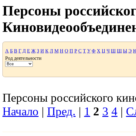
Персоны российског
Киновидеообъедине
А
Б
В
Г
Д
Е
Ж
З
И
К
Л
М
Н
О
П
Р
С
Т
У
Ф
Х
Ц
Ч
Ш
Щ
Ы
Э
Род деятельности
Персоны российского кино
Начало
|
Пред.
|
1
2
3
4
|
С