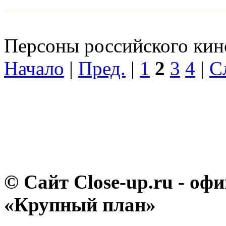
Персоны российского кино
Начало
|
Пред.
|
1
2
3
4
|
С
© Сайт Close-up.ru - о
«Крупный план»