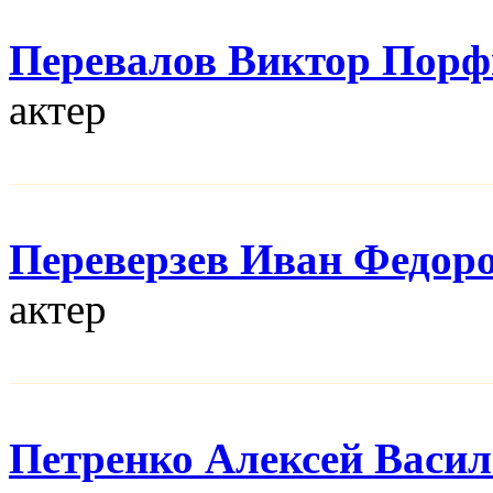
Перевалов Виктор Порф
актер
Переверзев Иван Федор
актер
Петренко Алексей Васи