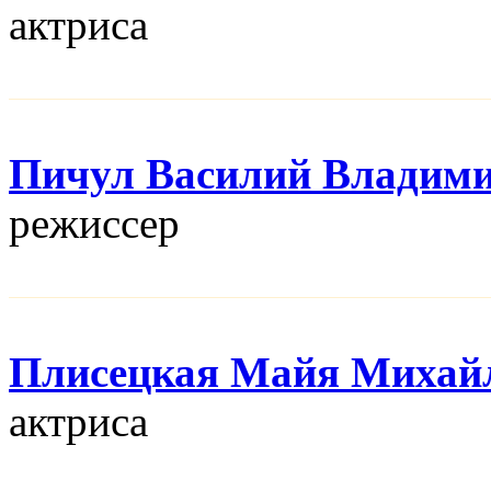
актриса
Пичул Василий Владим
режисcер
Плисецкая Майя Михай
актриса