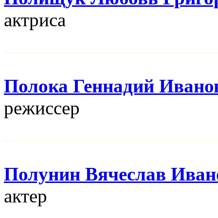
актриса
Полока Геннадий Ивано
режисcер
Полунин Вячеслав Иван
актер