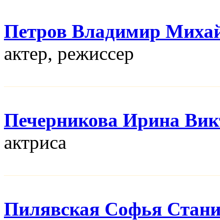
Петров Владимир Миха
актер, режисcер
Печерникова Ирина Вик
актриса
Пилявская Софья Стани