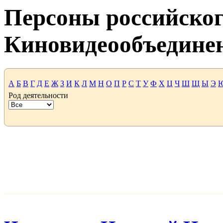
Персоны российског
Киновидеообъедине
А
Б
В
Г
Д
Е
Ж
З
И
К
Л
М
Н
О
П
Р
С
Т
У
Ф
Х
Ц
Ч
Ш
Щ
Ы
Э
Род деятельности