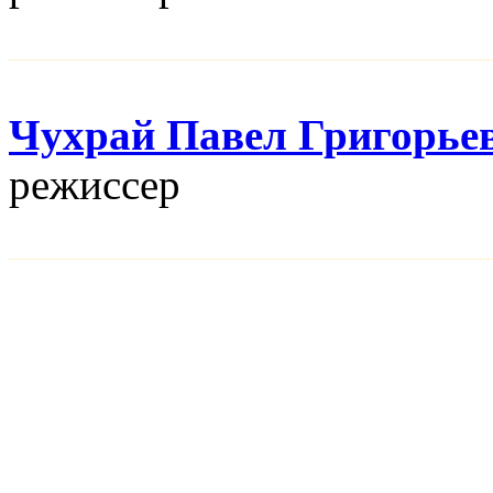
Чухрай Павел Григорье
режисcер