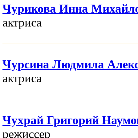
Чурикова Инна Михайл
актриса
Чурсина Людмила Алекс
актриса
Чухрай Григорий Наумо
режисcер