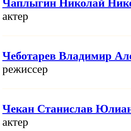
Чаплыгин Николай Ник
актер
Чеботарев Владимир Ал
режисcер
Чекан Станислав Юлиа
актер