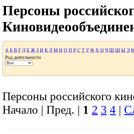
Персоны российског
Киновидеообъедине
А
Б
В
Г
Д
Е
Ж
З
И
К
Л
М
Н
О
П
Р
С
Т
У
Ф
Х
Ц
Ч
Ш
Щ
Ы
Э
Род деятельности
Персоны российского кино
Начало | Пред. |
1
2
3
4
|
С