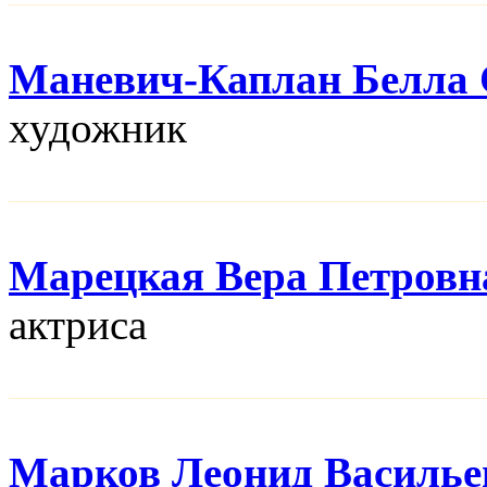
Маневич-Каплан Белла 
художник
Марецкая Вера Петровн
актриса
Марков Леонид Василье