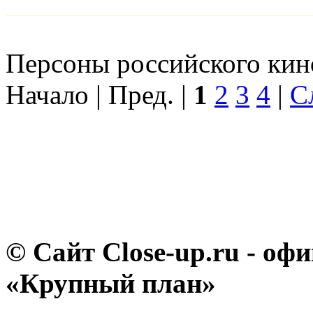
Персоны российского кино
Начало | Пред. |
1
2
3
4
|
С
© Сайт Close-up.ru - о
«Крупный план»