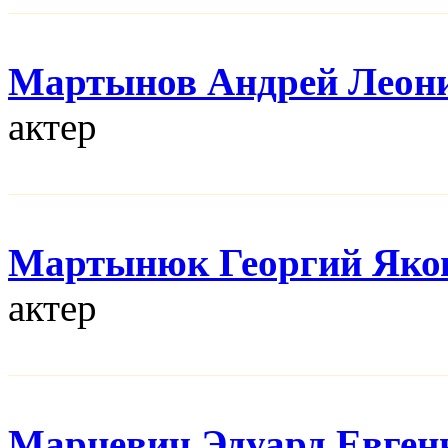
Мартынов Андрей Леон
актер
Мартынюк Георгий Яко
актер
Марцевич Эдуард Евген