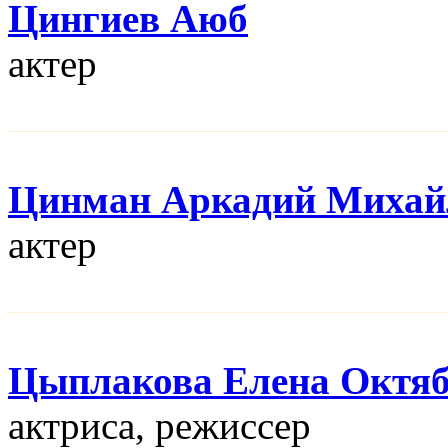
Цингиев Аюб
актер
Цинман Аркадий Михай
актер
Цыплакова Елена Октя
актриса, режисcер