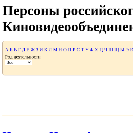
Персоны российског
Киновидеообъедине
А
Б
В
Г
Д
Е
Ж
З
И
К
Л
М
Н
О
П
Р
С
Т
У
Ф
Х
Ц
Ч
Ш
Щ
Ы
Э
Род деятельности