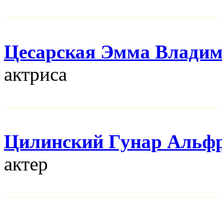
Цесарская Эмма Влади
актриса
Цилинский Гунар Альф
актер