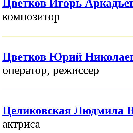
Цветков Игорь Аркадье
композитор
Цветков Юрий Николае
оператор, режисcер
Целиковская Людмила В
актриса