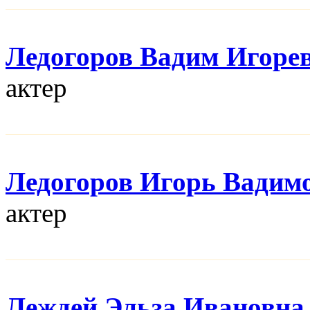
Ледогоров Вадим Игоре
актер
Ледогоров Игорь Вадим
актер
Леждей Эльза Ивановна