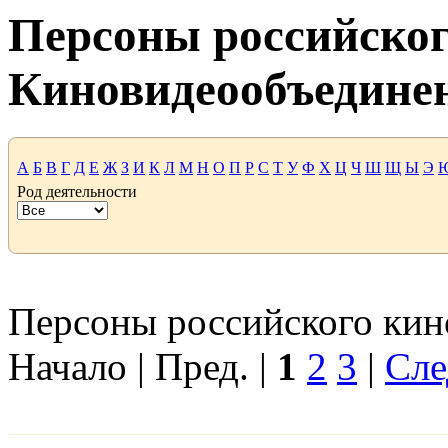
Персоны российског
Киновидеообъедине
А
Б
В
Г
Д
Е
Ж
З
И
К
Л
М
Н
О
П
Р
С
Т
У
Ф
Х
Ц
Ч
Ш
Щ
Ы
Э
Род деятельности
Персоны российского кино
Начало | Пред. |
1
2
3
|
Сле