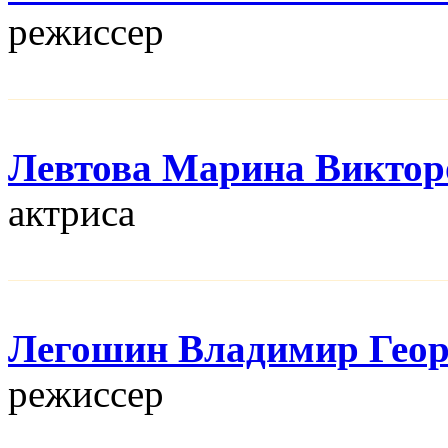
режисcер
Левтова Марина Виктор
актриса
Легошин Владимир Геор
режисcер