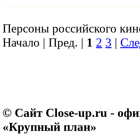
Персоны российского кино
Начало | Пред. |
1
2
3
|
Сле
© Сайт Close-up.ru - о
«Крупный план»