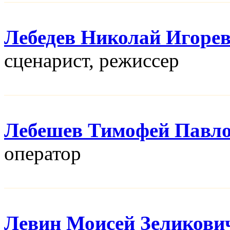
Лебедев Николай Игоре
сценарист, режисcер
Лебешев Тимофей Павл
оператор
Левин Моисей Зеликови