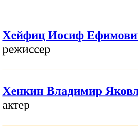
Хейфиц Иосиф Ефимови
режисcер
Хенкин Владимир Яков
актер