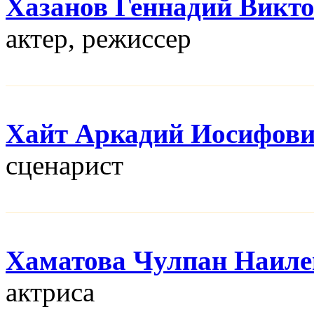
Хазанов Геннадий Викт
актер, режисcер
Хайт Аркадий Иосифов
сценарист
Хаматова Чулпан Наиле
актриса