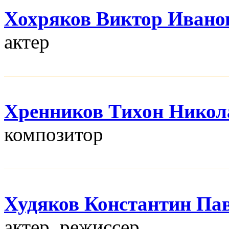
Хохряков Виктор Ивано
актер
Хренников Тихон Никол
композитор
Худяков Константин Па
актер, режисcер