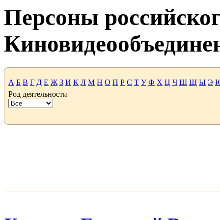
Персоны российског
Киновидеообъедине
А
Б
В
Г
Д
Е
Ж
З
И
К
Л
М
Н
О
П
Р
С
Т
У
Ф
Х
Ц
Ч
Ш
Щ
Ы
Э
Род деятельности