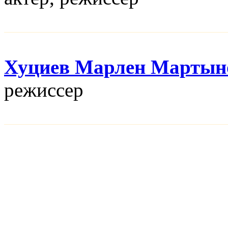
Хуциев Марлен Мартын
режисcер