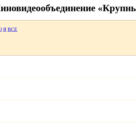
 Киновидеообъединение «Крупн
Ю
Я
ВСЕ