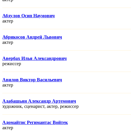
Абдулов Осип Наумович
актер
Абрикосов Андрей Львович
актер
Авербах Илья Александрович
режисcер
Авилов Виктор Васильевич
актер
Адабашьян Александр Артемович
художник, сценарист, актер, режисcер
Адомайтис Регимантас Войтек
актер