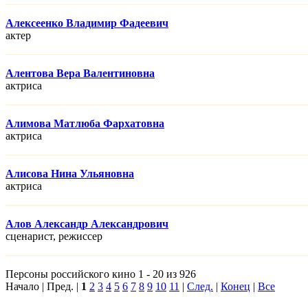
Алексеенко Владимир Фадеевич
актер
Алентова Вера Валентиновна
актриса
Алимова Матлюба Фархатовна
актриса
Алисова Нина Ульяновна
актриса
Алов Александр Александрович
сценарист, режисcер
Персоны российского кино 1 - 20 из 926
Начало | Пред. |
1
2
3
4
5
6
7
8
9
10
11
|
След.
|
Конец
|
Все