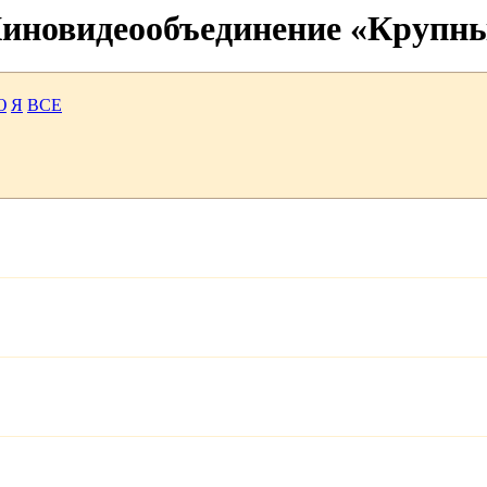
 Киновидеообъединение «Крупн
Ю
Я
ВСЕ