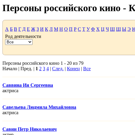
Персоны российского кино -
А
Б
В
Г
Д
Е
Ж
З
И
К
Л
М
Н
О
П
Р
С
Т
У
Ф
Х
Ц
Ч
Ш
Щ
Ы
Э
Род деятельности
Персоны российского кино 1 - 20 из 79
Начало | Пред. |
1
2
3
4
|
След.
|
Конец
|
Все
Саввина Ия Сергеевна
актриса
Савельева Людмила Михайловна
актриса
Савин Петр Николаевич
актер