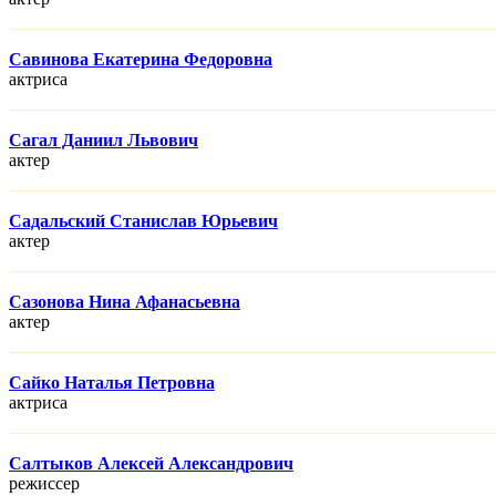
Савинова Екатерина Федоровна
актриса
Сагал Даниил Львович
актер
Садальский Станислав Юрьевич
актер
Сазонова Нина Афанасьевна
актер
Сайко Наталья Петровна
актриса
Салтыков Алексей Александрович
режисcер