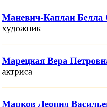
Маневич-Каплан Белла 
художник
Марецкая Вера Петровн
актриса
Марков Леонид Василье