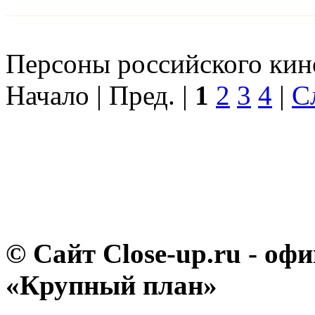
Персоны российского кино
Начало | Пред. |
1
2
3
4
|
С
© Сайт Close-up.ru - о
«Крупный план»