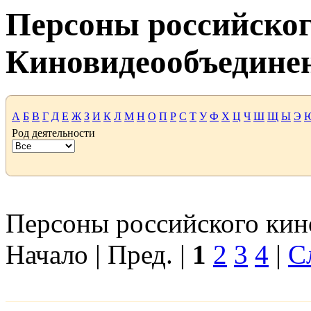
Персоны российског
Киновидеообъедине
А
Б
В
Г
Д
Е
Ж
З
И
К
Л
М
Н
О
П
Р
С
Т
У
Ф
Х
Ц
Ч
Ш
Щ
Ы
Э
Род деятельности
Персоны российского кино
Начало | Пред. |
1
2
3
4
|
С