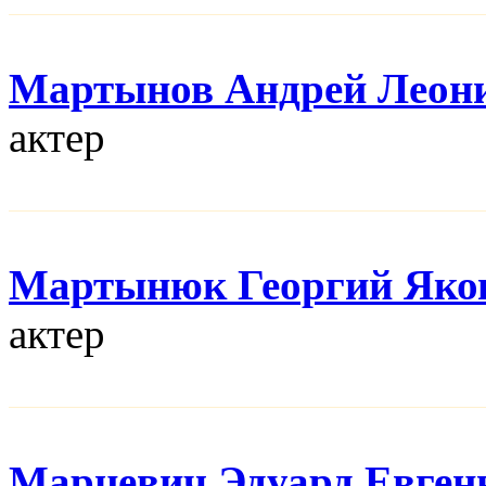
Мартынов Андрей Леон
актер
Мартынюк Георгий Яко
актер
Марцевич Эдуард Евген