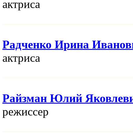
актриса
Радченко Ирина Иванов
актриса
Райзман Юлий Яковлев
режисcер