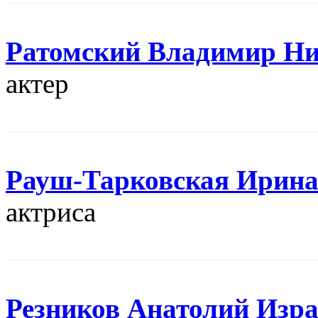
Ратомский Владимир Н
актер
Рауш-Тарковская Ирин
актриса
Резников Анатолий Изр