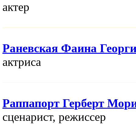
актер
Раневская Фаина Георг
актриса
Раппапорт Герберт Мор
сценарист, режисcер