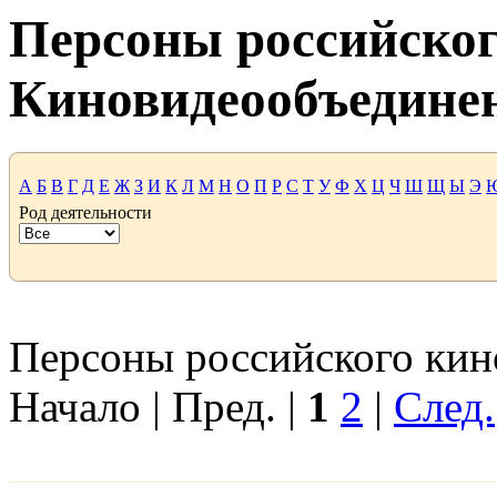
Персоны российског
Киновидеообъедине
А
Б
В
Г
Д
Е
Ж
З
И
К
Л
М
Н
О
П
Р
С
Т
У
Ф
Х
Ц
Ч
Ш
Щ
Ы
Э
Род деятельности
Персоны российского кино
Начало | Пред. |
1
2
|
След.