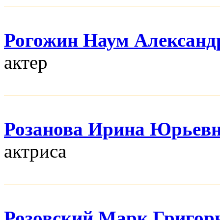
Рогожин Наум Александ
актер
Розанова Ирина Юрьев
актриса
Розовский Марк Григор