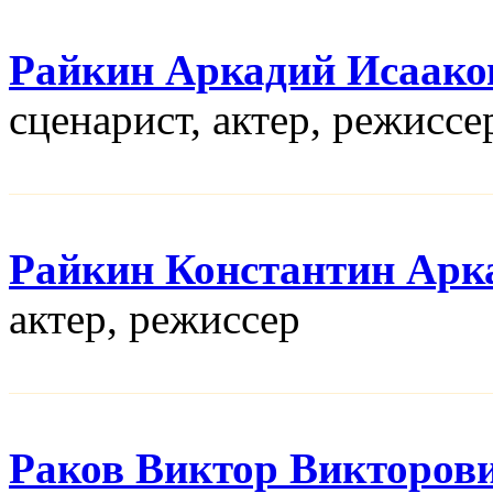
Райкин Аркадий Исаако
сценарист, актер, режисcе
Райкин Константин Арк
актер, режисcер
Раков Виктор Викторов