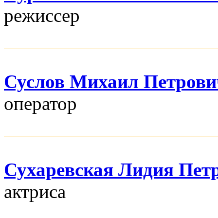
режисcер
Суслов Михаил Петрови
оператор
Сухаревская Лидия Пет
актриса