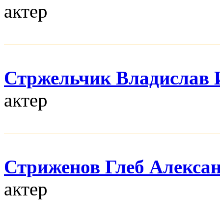
актер
Стржельчик Владислав 
актер
Стриженов Глеб Алекса
актер