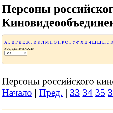
Персоны российског
Киновидеообъедине
А
Б
В
Г
Д
Е
Ж
З
И
К
Л
М
Н
О
П
Р
С
Т
У
Ф
Х
Ц
Ч
Ш
Щ
Ы
Э
Род деятельности
Персоны российского кино
Начало
|
Пред.
|
33
34
35
3